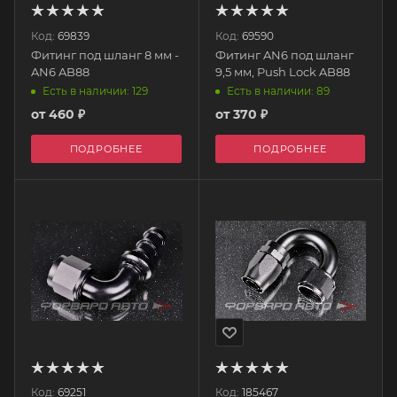
Код:
69839
Код:
69590
Фитинг под шланг 8 мм -
Фитинг AN6 под шланг
AN6 AB88
9,5 мм, Push Lock AB88
Есть в наличии: 129
Есть в наличии: 89
от
460 ₽
от
370 ₽
ПОДРОБНЕЕ
ПОДРОБНЕЕ
Код:
69251
Код:
185467