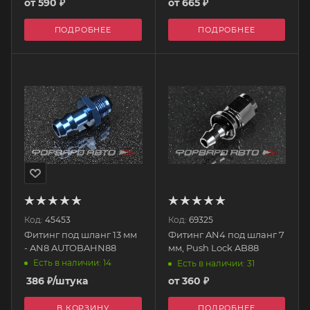
от
590 ₽
от
665 ₽
ПОДРОБНЕЕ
ПОДРОБНЕЕ
Код:
45453
Код:
69325
Фитинг под шланг 13 мм
Фитинг AN4 под шланг 7
- AN8 AUTOBAHN88
мм, Push Lock AB88
Есть в наличии: 14
Есть в наличии: 31
386
₽
/штука
от
360 ₽
В КОРЗИНУ
ПОДРОБНЕЕ