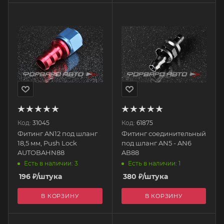
Код:
31045
Код:
61875
Фитинг AN12 под шланг
Фитинг соединительный
18,5 мм, Push Lock
под шланг AN5 - AN6
AUTOBAHN88
AB88
Есть в наличии: 3
Есть в наличии: 1
196
₽
/штука
380
₽
/штука
В КОРЗИНУ
В КОРЗИНУ