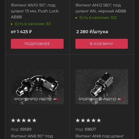
Фитинг AN10 90°, под
Фитинг AN12 180°, под
шланг 15 мм, Push Lock
шланг AN, черный AB88
AB88
Есть в наличии: 102
Есть в наличии: 83
от
1 425 ₽
2 280
₽
/штука
ПОДРОБНЕЕ
В КОРЗИНУ
Код:
69589
Код:
69607
Фитинг AN6 90° под
Фитинг AN8 под шланг