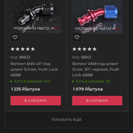
Код:
68822
Код:
68821
Фитинг AN6 45° под
Фитинг AN8 под шланг
шланг 9,5 мм, Push Lock
12 мм, 30°, черный, Push
AB88
Lock AB88
Есть в наличии: 103
Есть в наличии: 92
1 235
₽
/штука
1 079
₽
/штука
В КОРЗИНУ
В КОРЗИНУ
ПОКАЗАТЬ ЕЩЕ