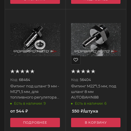
Код:
68464
Код:
56404
Фитинг под шланг 9 мм -
Фитинг M22*1,5 мм; под
M12*1,5 мм, для
шланг 8 мм
топливного регулятора
AUTOBAHN88
AB88
Есть в наличии: 6
Есть в наличии: 9
от
544 ₽
550
₽
/штука
ПОДРОБНЕЕ
В КОРЗИНУ