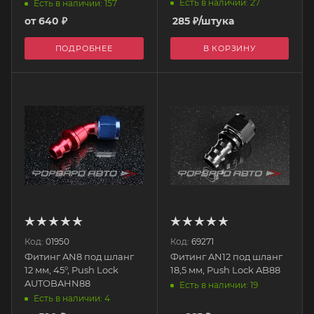
Есть в наличии: 27
Есть в наличии: 157
от
640 ₽
285
₽
/штука
ПОДРОБНЕЕ
В КОРЗИНУ
Код:
01950
Код:
69271
Фитинг AN8 под шланг
Фитинг AN12 под шланг
12 мм, 45°, Push Lock
18,5 мм, Push Lock AB88
AUTOBAHN88
Есть в наличии: 19
Есть в наличии: 4