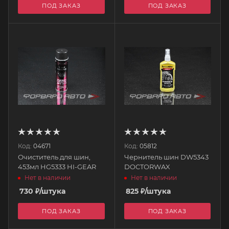
ПОД ЗАКАЗ
ПОД ЗАКАЗ
Код:
04671
Код:
05812
Очиститель для шин,
Чернитель шин DW5343
453мл HG5333 HI-GEAR
DOCTORWAX
Нет в наличии
Нет в наличии
730
₽
/штука
825
₽
/штука
ПОД ЗАКАЗ
ПОД ЗАКАЗ