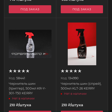
ПОД ЗАКАЗ
ПОД ЗАКАЗ
Код:
58441
Код:
134990
Чернитель шин
Чернитель шин (спрей),
(триггер), 500мл KR-Y-
500мл KLT-26 KERRY
301-T50 KERRY
Нет в наличии
Нет в наличии
210
₽
/штука
210
₽
/штука