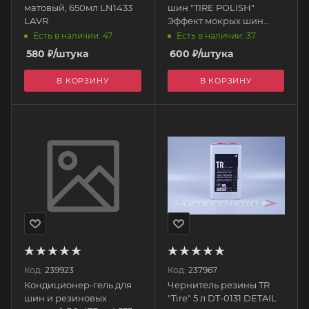
матовый, 650мл LN1433
шин "TIRE POLISH"
LAVR
Эффект мокрых шин
(аэрозоль), 500 мл
Есть в наличии: 47
Есть в наличии: 37
700670 GRASS
580
₽
/штука
600
₽
/штука
В КОРЗИНУ
В КОРЗИНУ
Код:
239923
Код:
237967
Кондиционер-гель для
Чернитель резины TR
шин и резиновых
"Tire" 5 л DT-0131 DETAIL