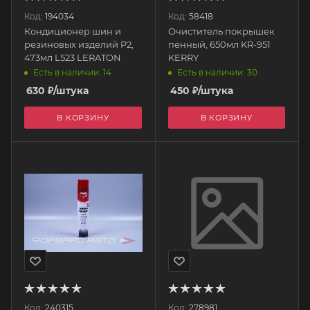
Код:
194034
Код:
58418
Кондиционер шин и
Очиститель покрышек
резиновых изделий P2,
пенный, 650мл KR-951
473мл L523 LERATON
KERRY
Есть в наличии: 14
Есть в наличии: 30
630
₽
/штука
450
₽
/штука
В КОРЗИНУ
В КОРЗИНУ
Код:
240315
Код:
278981