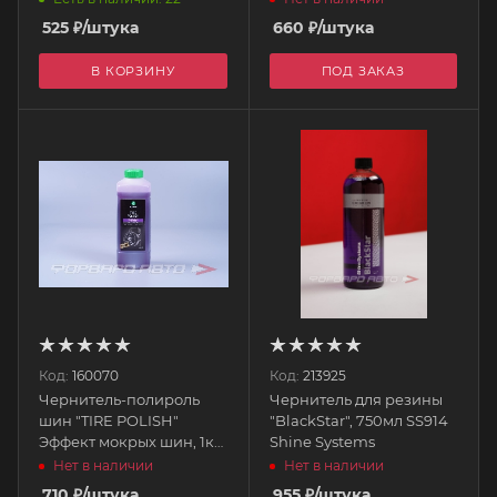
525
₽
/штука
660
₽
/штука
В КОРЗИНУ
ПОД ЗАКАЗ
Код:
160070
Код:
213925
Чернитель-полироль
Чернитель для резины
шин "TIRE POLISH"
"BlackStar", 750мл SS914
Эффект мокрых шин, 1кг
Shine Systems
121201 GRASS
Нет в наличии
Нет в наличии
710
₽
/штука
955
₽
/штука