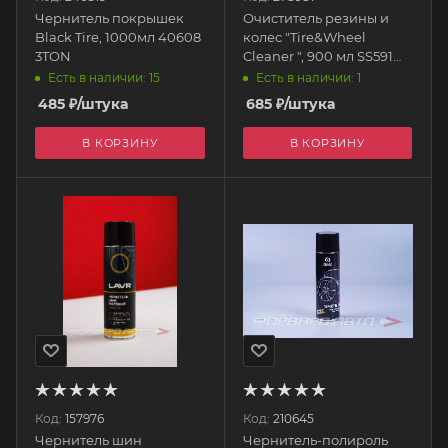
Чернитель покрышек
Очиститель резины и
Black Tire, 1000мл 40608
колес "Tire&Wheel
3TON
Cleaner ", 900 мл SS591
Shine Systems
Есть в наличии: 15
Есть в наличии: 1
485
₽
/штука
685
₽
/штука
В КОРЗИНУ
В КОРЗИНУ
Код:
157976
Код:
210645
Чернитель шин
Чернитель-полироль