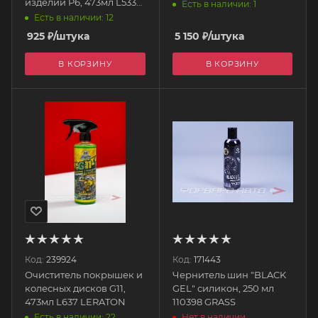
изделий P6, 473мл L533
Есть в наличии: 1
LERATON
Есть в наличии: 12
925
₽
/штука
5 150
₽
/штука
В КОРЗИНУ
В КОРЗИНУ
Код:
239924
Код:
171443
Очиститель покрышек и
Чернитель шин "BLACK
колесных дисков G11,
GEL" силикон, 250 мл
473мл L637 LERATON
110398 GRASS
Есть в наличии: 22
Нет в наличии