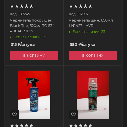
Код:
187245
Код:
157997
Чернитель покрышек
Чернитель шин, 650мл
Black Tire, 520мл TC-534
LN1427 LAVR
40046 3TON
Есть в наличии: 23
Есть в наличии: 25
315
₽
/штука
580
₽
/штука
В КОРЗИНУ
В КОРЗИНУ