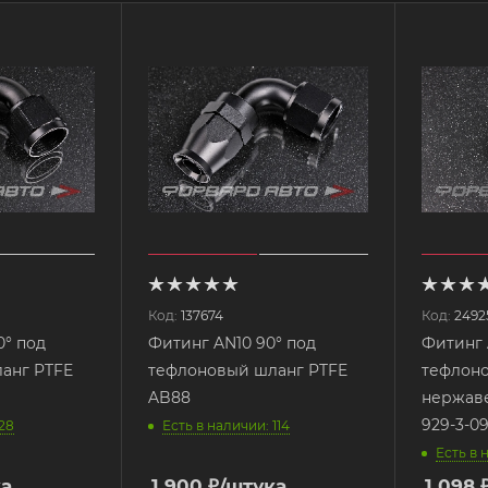
Код:
137674
Код:
2492
0° под
Фитинг AN10 90° под
Фитинг 
анг PTFE
тефлоновый шланг PTFE
тефлоно
AB88
нержаве
929-3-0
 28
Есть в наличии: 114
Есть в 
ка
1 900
₽
/штука
1 098