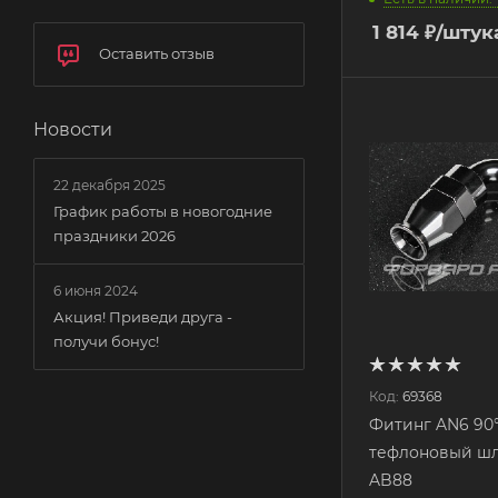
1 814
₽
/штук
Оставить отзыв
Новости
22 декабря 2025
График работы в новогодние
праздники 2026
6 июня 2024
Акция! Приведи друга -
получи бонус!
Код:
69368
Фитинг AN6 90°
тефлоновый шл
AB88