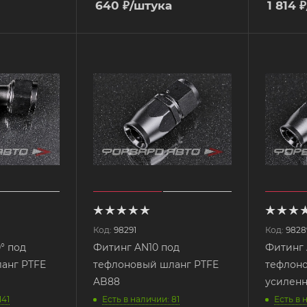
640
₽
/штука
1 814
₽
Код:
98291
Код:
9828
° под
Фитинг AN10 под
Фитинг 
анг PTFE
тефлоновый шланг PTFE
тефлоно
AB88
141
Есть в наличии: 81
Есть в 