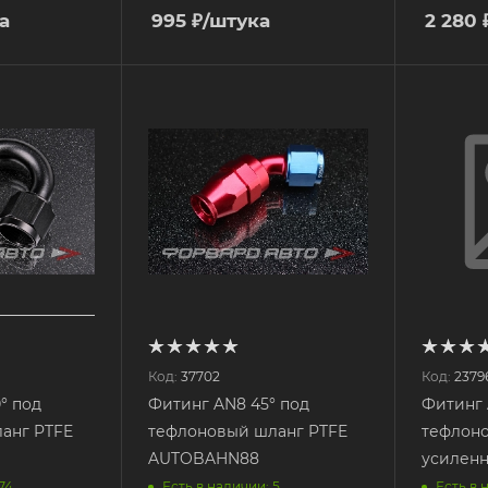
а
995
₽
/штука
2 280
Код:
37702
Код:
2379
° под
Фитинг AN8 45° под
Фитинг 
анг PTFE
тефлоновый шланг PTFE
тефлоно
AUTOBAHN88
74
Есть в наличии: 5
Есть в 