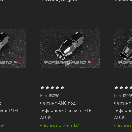
Код:
69596
Код:
1546
д
Фитинг AN6 под
Фитинг 
анг PTFE
тефлоновый шланг PTFE
тефлоно
AB88
AB88
194
Есть в наличии: 157
Есть в 