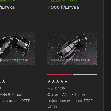
/штука
1 900
₽
/штука
3
Код:
154636
AN4 90°, под
Фитинг AN12 30° под
вый шланг PTFE
тефлоновый шланг PTFE
AB88