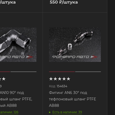
/штука
550
₽
/штука
9
Код:
154634
AN10 90° под
Фитинг AN6 30° под
вый шланг PTFE,
тефлоновый шланг PTFE
усиленный AB88
AB88
наличии: 126
Есть в наличии: 39