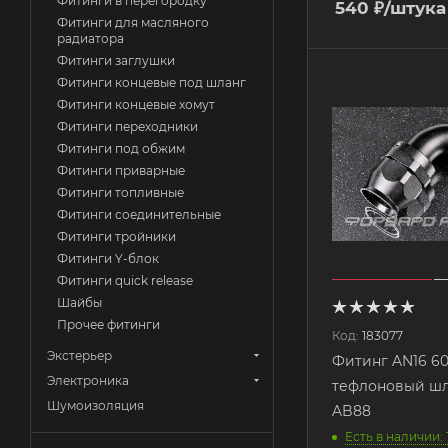
Фитинги в перегородку
540
₽
/штука
Фитинги для масляного
радиатора
Фитинги заглушки
Фитинги концевые под шланг
Фитинги концевые хомут
Фитинги переходники
Фитинги под обжим
Фитинги приварные
Фитинги топливные
Фитинги соединительные
Фитинги тройники
Фитинги Y-блок
Фитинги quick release
Шайбы
Прочее фитинги
Код:
183077
Экстерьер
Фитинг AN16 60
Электроника
тефлоновый шл
Шумоизоляция
AB88
Есть в наличии: 