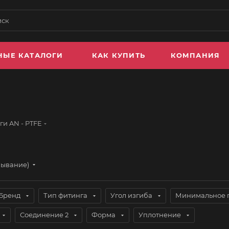
НЫЕ КАТАЛОГИ
КАК КУПИТЬ
КОМПАНИЯ
и AN - PTFE
бывание)
Бренд
Тип фитинга
Угол изгиба
Минимальное 
Соединение 2
Форма
Уплотнение