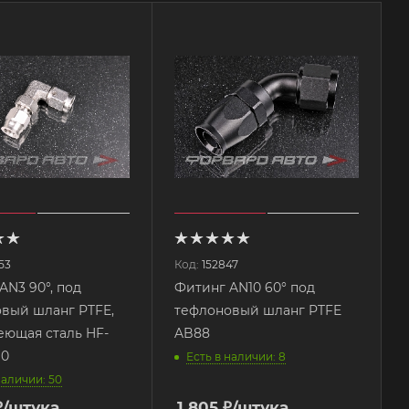
53
Код:
152847
AN3 90°, под
Фитинг AN10 60° под
вый шланг PTFE,
тефлоновый шланг PTFE
ющая сталь HF-
AB88
90
Есть в наличии: 8
наличии: 50
₽
/штука
1 805
₽
/штука