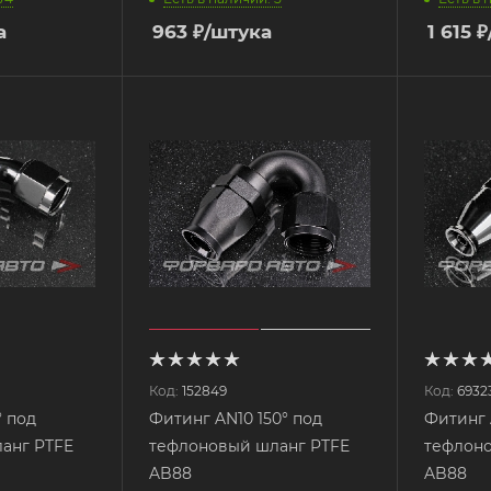
а
963
₽
/штука
1 615
₽
Код:
152849
Код:
6932
 под
Фитинг AN10 150° под
Фитинг 
анг PTFE
тефлоновый шланг PTFE
тефлоно
AB88
AB88