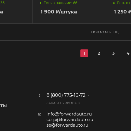
135
Есть в наличии: 66
Есть в 
а
1 900
₽
/штука
1 250
ПОКАЗАТЬ ЕЩЕ
1
2
3
4
8 (800) 775-16-72
ЗАКАЗАТЬ ЗВОНОК
КТЫ
info@forwardauto.ru
corp@forwardauto.ru
se@forwardauto.ru