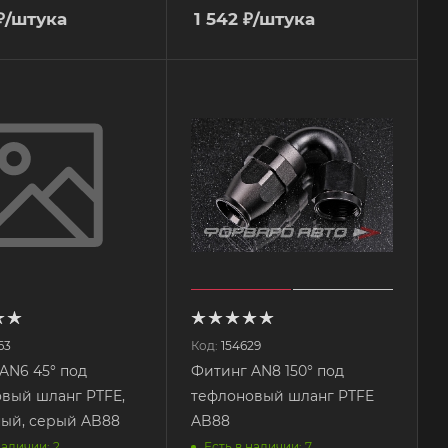
₽
/штука
1 542
₽
/штука
63
Код:
154629
AN6 45° под
Фитинг AN8 150° под
вый шланг PTFE,
тефлоновый шланг PTFE
усиленный, серый AB88
AB88
наличии: 2
Есть в наличии: 7