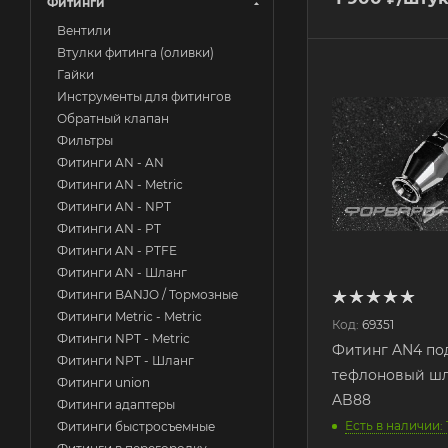
Фитинги
Вентили
Втулки фитинга (оливки)
Гайки
Инструменты для фитингов
Обратный клапан
Фильтры
Фитинги AN - AN
Фитинги AN - Metric
Фитинги AN - NPT
Фитинги AN - PT
Фитинги AN - PTFE
Фитинги AN - Шланг
Фитинги BANJO / Тормозные
Фитинги Metric - Metric
Код:
69351
Фитинги NPT - Metric
Фитинг AN4 по
Фитинги NPT - Шланг
тефлоновый шл
Фитинги union
AB88
Фитинги адаптеры
Есть в наличии: 
Фитинги быстросъемные