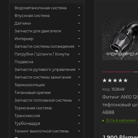
Водометанольная система
Впускная система
Датчики
Запчасти для двигателя
Интерьер
Запчасти системы охлаждения
Патрубки / Шланги / Хомуты
Подвеска
Запчасти рулевого управления
Запчасти системы зажигания
Термоизоляция
Код:
152848
Титановый крепеж
Фитинг AN10 12
Запчасти топливной системы
тефлоновый шл
Тормозная система
AB88
Трансмиссия
Есть в наличии:
Турбонаддув
Тюнинг выхлопной системы
1 900
₽
/шту