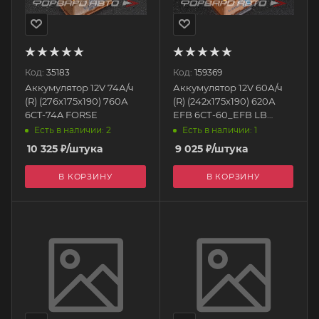
Код:
35183
Код:
159369
Аккумулятор 12V 74А/ч
Аккумулятор 12V 60А/ч
(R) (276x175x190) 760А
(R) (242x175x190) 620А
6CT-74A FORSE
EFB 6СТ-60_EFB LB
FORSE
Есть в наличии: 2
Есть в наличии: 1
10 325
₽
/штука
9 025
₽
/штука
В КОРЗИНУ
В КОРЗИНУ