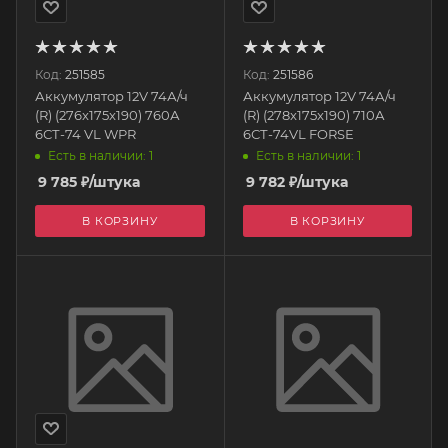
Код:
251585
Код:
251586
Аккумулятор 12V 74А/ч
Аккумулятор 12V 74А/ч
(R) (276x175x190) 760А
(R) (278x175x190) 710А
6СТ-74 VL WPR
6СТ-74VL FORSE
Есть в наличии: 1
Есть в наличии: 1
9 785
₽
/штука
9 782
₽
/штука
В КОРЗИНУ
В КОРЗИНУ