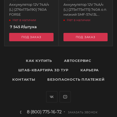
Аккумулятор 12V 74А/ч
Аккумулятор 12V 74А/ч
(L) (276x175x190) 760А
(L) (275x175x175) 740А о.п.
FORSE
низкий SMF-57413L
BULLDOZER
Нет в наличии
Нет в наличии
7 545
₽
/штука
ПОД ЗАКАЗ
ПОД ЗАКАЗ
КАК КУПИТЬ
АВТОСЕРВИС
ШТАБ-КВАРТИРА 3D ТУР
КАРЬЕРА
КОНТАКТЫ
БЕЗОПАСНОСТЬ ПЛАТЕЖЕЙ
8 (800) 775-16-72
ЗАКАЗАТЬ ЗВОНОК