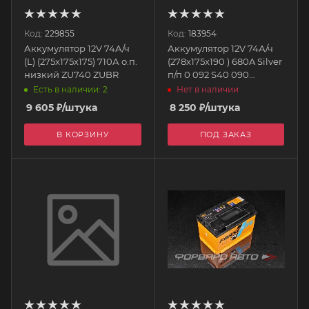
Код:
229855
Код:
183954
Аккумулятор 12V 74А/ч
Аккумулятор 12V 74А/ч
(L) (275x175x175) 710А о.п.
(278x175x190 ) 680A Silver
низкий ZU740 ZUBR
п/п 0 092 S40 090
BOSCH
Есть в наличии: 2
Нет в наличии
9 605
₽
/штука
8 250
₽
/штука
В КОРЗИНУ
ПОД ЗАКАЗ