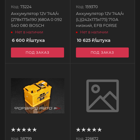
Код:
73224
Код:
159370
Аккумулятор 12V 74А/ч
Аккумулятор 12V 74А/ч
(278x175x190 )680A 0 092
(L)(242x175x175) 710А
S40 080 BOSCH
низкий, EFB FORSE
Нет в наличии
Нет в наличии
6 600
₽
/штука
10 625
₽
/штука
ПОД ЗАКАЗ
ПОД ЗАКАЗ
Код:
58799
Код:
226672