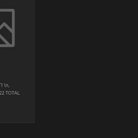
 1л,
22 TOTAL