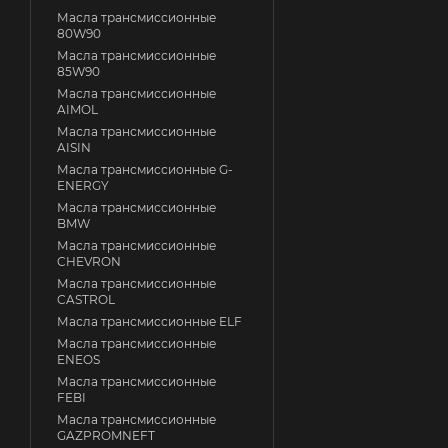
Масла трансмиссионные
80W90
Масла трансмиссионные
85W90
Масла трансмиссионные
AIMOL
Масла трансмиссионные
AISIN
Масла трансмиссионные G-
ENERGY
Масла трансмиссионные
BMW
Масла трансмиссионные
CHEVRON
Масла трансмиссионные
CASTROL
Масла трансмиссионные ELF
Масла трансмиссионные
ENEOS
Масла трансмиссионные
FEBI
Масла трансмиссионные
GAZPROMNEFT