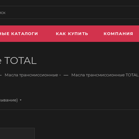
НЫЕ КАТАЛОГИ
КАК КУПИТЬ
КОМПАНИЯ
 TOTAL
—
—
Масла трансмиссионные
Масла трансмиссионные TOTAL
бывание)