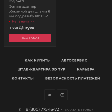
Код:
54171
Фитинг адаптер
обжимной для шланга 6
мм, под резьбу 1/8" BSP,
для водометанольной
Нет в наличии
системы 806-397
1 330
₽
/штука
AQUAMIST
ПОД ЗАКАЗ
КАК КУПИТЬ
АВТОСЕРВИС
ШТАБ-КВАРТИРА 3D ТУР
КАРЬЕРА
КОНТАКТЫ
БЕЗОПАСНОСТЬ ПЛАТЕЖЕЙ
8 (800) 775-16-72
ЗАКАЗАТЬ ЗВОНОК