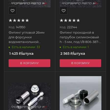
Код:
141950
Код:
222144
Фитинг угловой 26мм
Фитинг проходной в
для форсунки
патрубок силиконовый
водометанольной
h - 5 мм, под 1/8 806-387-5
системы, под шланг 4мм
AQUAMIST
Есть в наличии: 33
Есть в наличии: 1
806-388 AQUAMIST
1 425
₽
/штука
2 565
₽
/штука
В КОРЗИНУ
В КОРЗИНУ