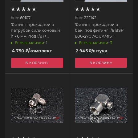
Код:
60107
Код:
222142
Фитинг проходной в
Фитинг проходной в
патрубок силиконовый
бак, под фитинг 1/8 BSP
h - 6 мм, под 1/8 (+
806-270 AQUAMIST
инструмент) 806-384-
Есть в наличии: 1
Есть в наличии: 3
6мм AQUAMIST
4 750
₽
/комплект
2 945
₽
/штука
В КОРЗИНУ
В КОРЗИНУ