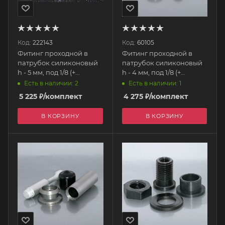
Код:
222143
Код:
60105
Фитинг проходной в
Фитинг проходной в
патрубок силиконовый
патрубок силиконовый
h - 5 мм, под 1/8 (+
h - 4 мм, под 1/8 (+
инструмент) 806-384-
инструмент) 806-384-
Есть в наличии: 2
Есть в наличии: 1
5мм AQUAMIST
4мм AQUAMIST
5 225
₽
/комплект
4 275
₽
/комплект
В КОРЗИНУ
В КОРЗИНУ