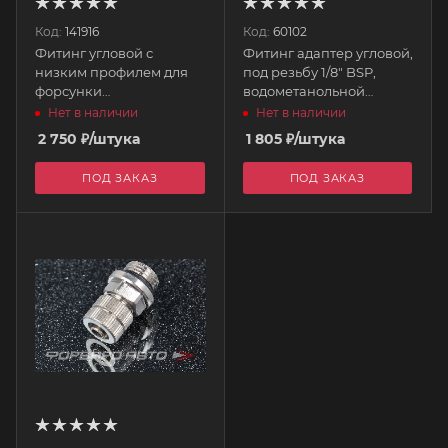
Код:
141916
Код:
60102
Фитинг угловой с
Фитинг адаптер угловой,
низким профилем для
под резьбу 1/8" BSP,
форсунки
водометанольной
водометанольной
системы 806-399
Нет в наличии
Нет в наличии
системы, под шланг 4мм
AQUAMIST
2 750
₽
/штука
1 805
₽
/штука
806-388M AQUAMIST
ПОД ЗАКАЗ
ПОД ЗАКАЗ