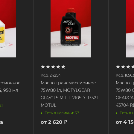
Код:
24254
Код:
1656
ссионное
Масло трансмиссионное
Масло 
, 950 мл
75W80 1л, MOTYLGEAR
75W80 G
GL4/GL5 MIL-L-2105D 113521
GEARCAS
MOTUL
43704 R
21
Есть в наличии: 37
Есть в 
а
от
2 620 ₽
от
4 15