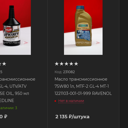
35
Код:
231082
трансмиссионное
Масло трансмиссионное
L-4, UTV/ATV
75W80 1л, MTF-2 GL-4 MT-1
E OIL, 950 мл
1221103-001-01-999 RAVENOL
EDLINE
Нет в наличии
наличии: 3
0 ₽
2 135
₽
/штука