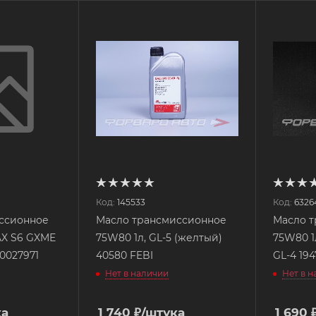
Код:
145533
Код:
6326
ссионное
Масло трансмиссионное
Масло 
AX S6 GXME
75W80 1л, GL-5 (желтый)
75W80 1
50027971
40580 FEBI
GL-4 194
Нет в наличии
Нет в 
ка
1 740
₽
/штука
1 690