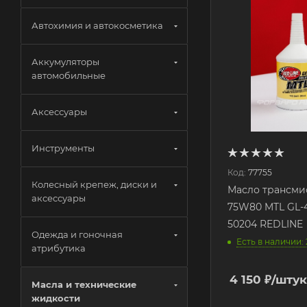
Автохимия и автокосметика
Аккумуляторы
автомобильные
Аксессуары
Инструменты
Код:
77755
Колесный крепеж, диски и
Масло трансми
аксессуары
75W80 MTL GL-4
50204 REDLINE
Одежда и гоночная
Есть в наличии: 
атрибутика
4 150
₽
/штук
Масла и технические
жидкости