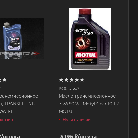
4
Код:
151367
трансмиссионное
Масло трансмиссионное
л, TRANSELF NFJ
75W80 2л, Motyl Gear 101155
757 ELF
MOTUL
наличии
Нет в наличии
₽
/штука
3 195
₽
/штука