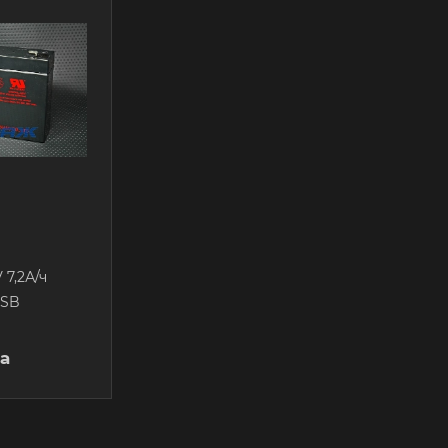
 7,2А/ч
CSB
а