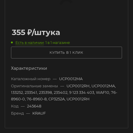
355
₽
/штука
Есть в наличии
: 1
в 1 магазине
КУПИТЬ В 1 КЛИК
Характеристики
Каталожный номер
—
UCP0012MA
Оригинальные замены
—
UCP0012RH, UCP0012MA,
133252, 233541, 235398, 235402, 9 123 334 403, WAF10, 76-
8960-0, 76-8960-8, CP3252A, UCP0012RH
Код
—
245648
Бренд
—
KRAUF