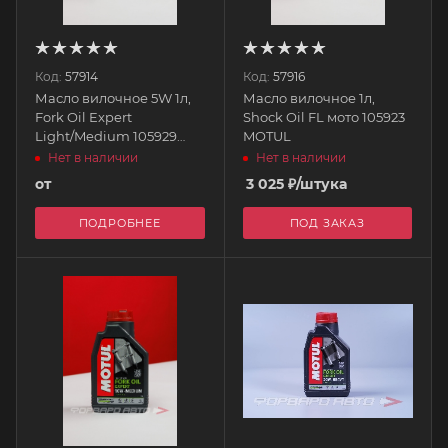
Код:
57914
Код:
57916
Масло вилочное 5W 1л,
Масло вилочное 1л,
Fork Oil Expert
Shock Oil FL мото 105923
Light/Medium 105929
MOTUL
MOTUL
Нет в наличии
Нет в наличии
от
3 025
₽
/штука
ПОДРОБНЕЕ
ПОД ЗАКАЗ