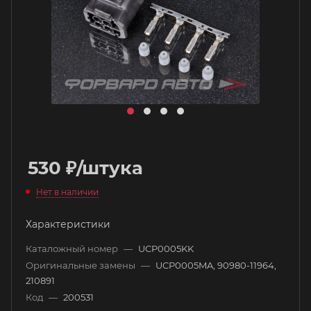
530
₽
/штука
Нет в наличии
Характеристики
Каталожный номер
—
UCP0005KK
Оригинальные замены
—
UCP0005MA, 90980-11964,
210891
Код
—
200531