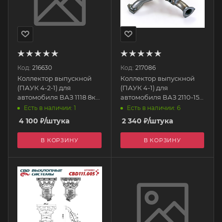
Код:
216630
Код:
217086
Коллектор выпускной
Коллектор выпускной
(ПАУК 4-2-1) для
(ПАУК 4-1) для
автомобиля ВАЗ 1118 8кл.
автомобиля ВАЗ 2110-15-
2 датчика П21 STINGER
70 8кл, 1 датчик. 21100-
Есть в наличии: 1
Есть в наличии: 6
1203008-98 Avtostandart
4 100
₽
/штука
2 340
₽
/штука
В КОРЗИНУ
В КОРЗИНУ