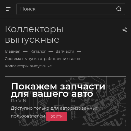
Коллекторы
выпускные
—
—
—
Главная
Каталог
Запчасти
—
Система выпуска отработавших газов
Коллекторы выпускные
Покажем запчасти
для вашего авто
По VIN
Доступно только для авторизованных
пользователей
ВОЙТИ