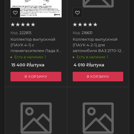
Код:
222815
Код:
216631
Коллектор выпускной
Коллектор выпускной
(ПАУК 4-1) с
(ПАУК 4-2-1) для
пламегасителем Лада X-
автомобиля ВАЗ 2170-12-
Ray 21129-1203008-10 1,6L
10 16 кл, 1 датчик. (под
Есть в наличии: 1
Есть в наличии: 1
16кл (1 дат.) CBD111.005
штат. резонатор с треуг.
15 400
₽
/штука
4 010
₽
/штука
CBD
фланцем) П89 STINGER
В КОРЗИНУ
В КОРЗИНУ