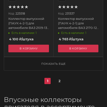
Код:
225518
Код:
231337
Коллектор выпускной
Коллектор выпускной
(ПАУК 4-2-1) для
(ПАУК 4-2-1) для
автомобиля ВАЗ 2109-13
автомобиля ВАЗ 2170-12-
8кл, 1 датчик. П20
10 16 кл, 2 датчика
Есть в наличии: 1
Есть в наличии: 1
STINGER
"СУБАРУ" П32 STINGER
4 100
₽
/штука
4 765
₽
/штука
В КОРЗИНУ
В КОРЗИНУ
ПОКАЗАТЬ ЕЩЕ
1
2
Впускные коллекторы