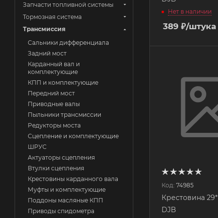
Запчасти топливной системы
Нет в наличии
Тормозная система
389
₽
/штука
Трансмиссия
Сальники дифференциала
Задний мост
Карданный вал и
комплектующие
КПП и комплектующие
Передний мост
Приводные валы
Пыльники трансмиссии
Редукторы моста
Сцепление и комплектующие
ШРУС
Актуаторы сцепления
Втулки сцепления
Крестовины карданного вала
Код:
74985
Муфты и комплектующие
Крестовина 29*
Поддоны масляные КПП
DJB
Приводы спидометра