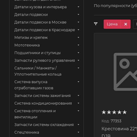
По популярности (у
Детали кузова и интерьера
Детали подвески
Детали подвески в Москве
Цена
Детали подвески в Краснодаре
Метизы и крепеж
Мототехника
Подшипники и ступицы
Запчасти рулевого управления
Сальники / Манжеты /
Уплотнительные кольца
Система выпуска
отработавших газов
Запчасти системы зажигания
Система кондиционирования
Система отопления и
вентиляции
Код:
77353
Запчасти системы охлаждения
Крестовина 22*
Спецтехника
DJB