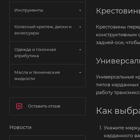
Крестовины
Инструменты
Крестовины перед
Колесный крепеж, диски и
аксессуары
конструктивным о
задней оси, чтоб
Одежда и гоночная
атрибутика
Универсал
Масла и технические
Универсальные к
жидкости
типов карданных
работу трансмисс
Оставить отзыв
Как выбр
Новости
Укажите марку
карданного ва