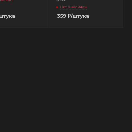
Нет в наличии
штука
359
₽
/штука