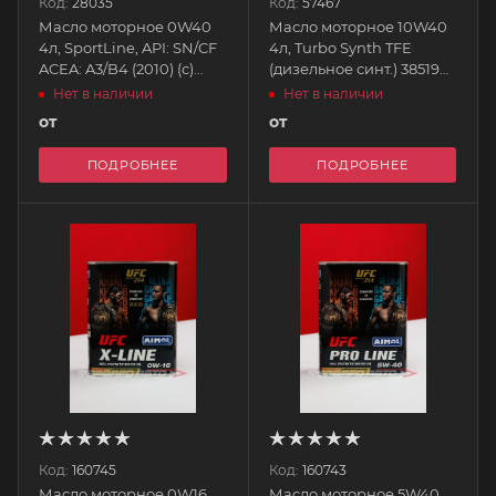
Код:
28035
Код:
57467
Масло моторное 0W40
Масло моторное 10W40
4л, SportLine, API: SN/CF
4л, Turbo Synth TFE
ACEA: A3/B4 (2010) (с)
(дизельное синт.) 38519
32822 AIMOL
AIMOL
Нет в наличии
Нет в наличии
от
от
ПОДРОБНЕЕ
ПОДРОБНЕЕ
Код:
160745
Код:
160743
Масло моторное 0W16
Масло моторное 5W40