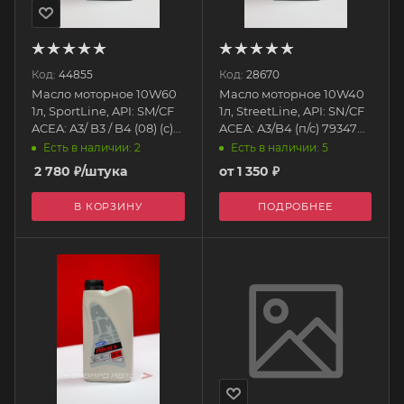
Код:
44855
Код:
28670
Масло моторное 10W60
Масло моторное 10W40
1л, SportLine, API: SM/CF
1л, StreetLine, API: SN/CF
ACEA: A3/ B3 / B4 (08) (с)
ACEA: A3/B4 (п/с) 79347
14327 AIMOL
AIMOL
Есть в наличии: 2
Есть в наличии: 5
2 780
₽
/штука
от
1 350 ₽
В КОРЗИНУ
ПОДРОБНЕЕ