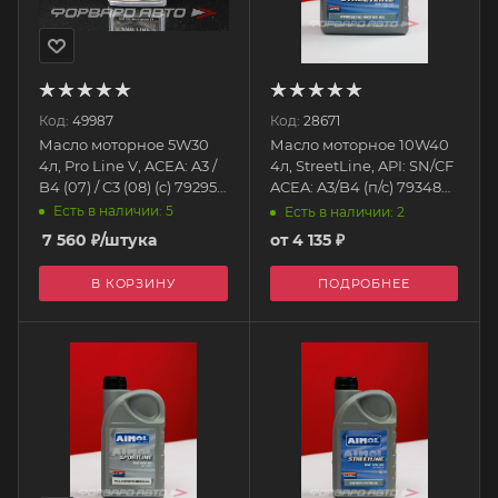
Код:
49987
Код:
28671
Масло моторное 5W30
Масло моторное 10W40
4л, Pro Line V, ACEA: A3 /
4л, StreetLine, API: SN/CF
B4 (07) / C3 (08) (с) 79295
ACEA: A3/B4 (п/с) 79348
AIMOL
AIMOL
Есть в наличии: 5
Есть в наличии: 2
7 560
₽
/штука
от
4 135 ₽
В КОРЗИНУ
ПОДРОБНЕЕ