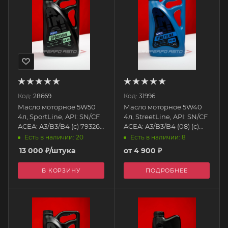
Код:
28669
Код:
31996
Масло моторное 5W50
Масло моторное 5W40
4л, SportLine, API: SN/CF
4л, StreetLine, API: SN/CF
ACEA: A3/B3/B4 (с) 79326
ACEA: A3/B3/B4 (08) (с)
AIMOL
79335 AIMOL
Есть в наличии: 20
Есть в наличии: 8
13 000
₽
/штука
от
4 900 ₽
В КОРЗИНУ
ПОДРОБНЕЕ