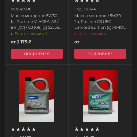
Код:
49988
Код:
160744
Масло моторное 5W30
Масло моторное 5W30
1л, Pro Line V, ACEA: A3 /
2л, Pro line C3 UFC
B4 (07) / C3 (08) (с) 52556
Limited Edition (c) AIMOL
AIMOL
Есть в наличии: 1
Нет в наличии
от
2 175 ₽
от
ПОДРОБНЕЕ
ПОДРОБНЕЕ