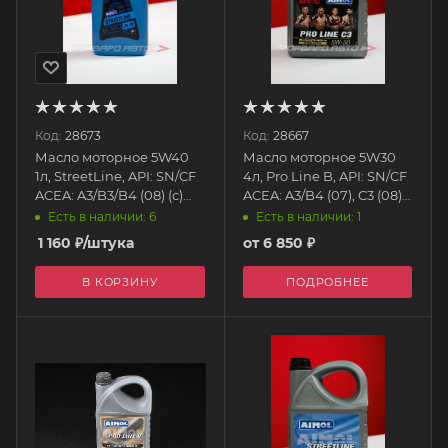
Код:
28673
Код:
28667
Масло моторное 5W40
Масло моторное 5W30
1л, StreetLine, API: SN/CF
4л, Pro Line B, API: SN/CF
ACEA: A3/B3/B4 (08) (с)
ACEA: A3/B4 (07), C3 (08)
79334 AIMOL
(с) 79305 AIMOL
Есть в наличии: 6
Есть в наличии: 1
1 160
₽
/штука
от
6 850 ₽
В КОРЗИНУ
ПОДРОБНЕЕ