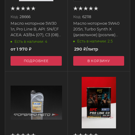
Код:
28666
Код:
62118
Масло моторное 5W30
Масло моторное 5W40
1л, Pro Line B, API: SN/CF
205л, Turbo Synth X
ACEA: A3/B4 (07), C3 (08)
(дизельное) (розлив)
(с) 79304 AIMOL
54716 AIMOL
Есть в наличии: 2.5
Есть в наличии: 4
от
1 970 ₽
290
₽
/литр
ПОДРОБНЕЕ
В КОРЗИНУ