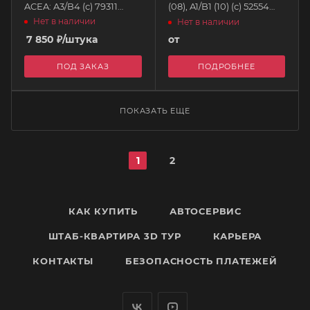
ACEA: A3/B4 (с) 79311
(08), A1/B1 (10) (с) 52554
AIMOL
AIMOL
Нет в наличии
Нет в наличии
7 850
₽
/штука
от
ПОД ЗАКАЗ
ПОДРОБНЕЕ
ПОКАЗАТЬ ЕЩЕ
1
2
КАК КУПИТЬ
АВТОСЕРВИС
ШТАБ-КВАРТИРА 3D ТУР
КАРЬЕРА
КОНТАКТЫ
БЕЗОПАСНОСТЬ ПЛАТЕЖЕЙ