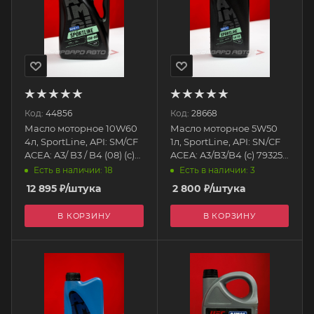
Код:
44856
Код:
28668
Масло моторное 10W60
Масло моторное 5W50
4л, SportLine, API: SM/CF
1л, SportLine, API: SN/CF
ACEA: A3/ B3 / B4 (08) (с)
ACEA: A3/B3/B4 (с) 79325
79381 AIMOL
AIMOL
Есть в наличии: 18
Есть в наличии: 3
12 895
₽
/штука
2 800
₽
/штука
В КОРЗИНУ
В КОРЗИНУ