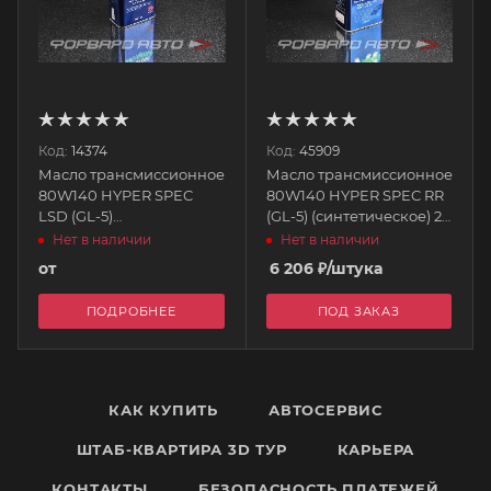
Код:
14374
Код:
45909
Масло трансмиссионное
Масло трансмиссионное
80W140 HYPER SPEC
80W140 HYPER SPEC RR
LSD (GL-5)
(GL-5) (синтетическое) 2
(синтетическое) 2 литра
литра WAKO`S
Нет в наличии
Нет в наличии
WAKO`S
от
6 206
₽
/штука
ПОДРОБНЕЕ
ПОД ЗАКАЗ
КАК КУПИТЬ
АВТОСЕРВИС
ШТАБ-КВАРТИРА 3D ТУР
КАРЬЕРА
КОНТАКТЫ
БЕЗОПАСНОСТЬ ПЛАТЕЖЕЙ