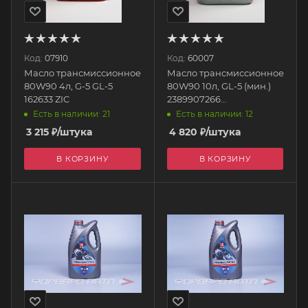
Код:
07910
Код:
60007
Масло трансмиссионное
Масло трансмиссионное
80W90 4л, G-5 GL-5
80W90 10л, GL-5 (мин.)
162633 ZIC
2389907266
GAZPROMNEFT
Есть в наличии: 21
Есть в наличии: 12
3 215
₽
/штука
4 820
₽
/штука
В КОРЗИНУ
В КОРЗИНУ