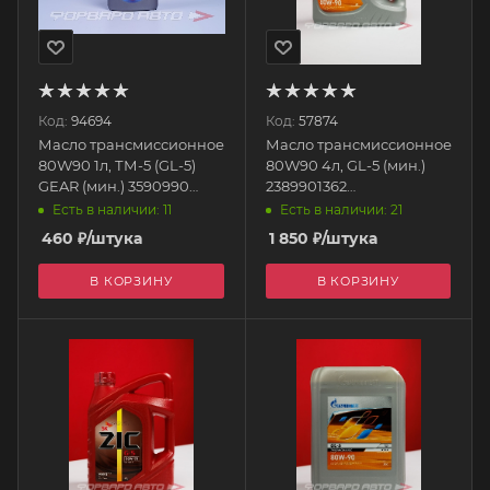
Код:
94694
Код:
57874
Масло трансмиссионное
Масло трансмиссионное
80W90 1л, ТМ-5 (GL-5)
80W90 4л, GL-5 (мин.)
GEAR (мин.) 3590990
2389901362
ЛУКОЙЛ
GAZPROMNEFT
Есть в наличии: 11
Есть в наличии: 21
460
₽
/штука
1 850
₽
/штука
В КОРЗИНУ
В КОРЗИНУ