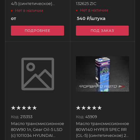
4/5 (синтетическое)
132625 ZIC
14358 AIMOL
Нет в наличии
Нет в наличии
от
540
₽
/штука
ПОДРОБНЕЕ
ПОД ЗАКАЗ
Код:
215353
Код:
45909
Масло трансмиссионное
Масло трансмиссионное
80W90 1л, Gear Oil-5 LSD
80W140 HYPER SPEC RR
(с) 1011034 HYUNDAI
(GL-5) (синтетическое) 2