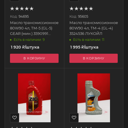
Код:
94695
Код:
95605
Масло трансмиссионное
Масло трансмиссионное
80W90 4л, ТМ-5 (GL-5)
80W90 4л, ТМ-4 (GL-4)
GEAR (мин.) 3590991
3524536 ЛУКОЙЛ
ЛУКОЙЛ
Есть в наличии: 9
Есть в наличии: 11
1 920
₽
/штука
1 995
₽
/штука
В КОРЗИНУ
В КОРЗИНУ