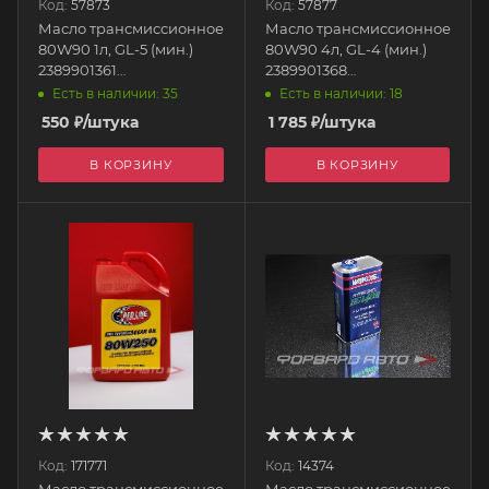
Код:
57873
Код:
57877
Масло трансмиссионное
Масло трансмиссионное
80W90 1л, GL-5 (мин.)
80W90 4л, GL-4 (мин.)
2389901361
2389901368
GAZPROMNEFT
GAZPROMNEFT
Есть в наличии: 35
Есть в наличии: 18
550
₽
/штука
1 785
₽
/штука
В КОРЗИНУ
В КОРЗИНУ
Код:
171771
Код:
14374
Масло трансмиссионное
Масло трансмиссионное