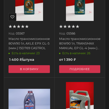
Код:
05567
Код:
05566
Масло трансмиссионное
Масло трансмиссионное
80W90 1л, AXLE EPX GL-5
80W90 1л, TRANSMAX
(мин.) 15D769 CASTROL
MANUAL EP GL-4 (мин.)
15D7E1 CASTROL
Есть в наличии: 23
Есть в наличии: 26
1 400
₽
/штука
от
1 390 ₽
В КОРЗИНУ
ПОДРОБНЕЕ