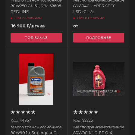
80W250 GL-5+, 3,8л 58605
80W140 HYPER SPEC
REDLINE
LSD (GL-5)
(синтетическое) 2 литра
Нет в наличии
Нет в наличии
WAKO`S
16 900
₽
/штука
от
ПОД ЗАКАЗ
ПОДРОБНЕЕ
Код:
44857
Код:
92225
Масло трансмиссионное
Масло трансмиссионное
80W90 1л, Supergear GL-
80W90 1л, G-EP G-4