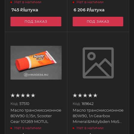
XTeer
литра WAKO`S
Нет в наличии
Нет в наличии
745
₽
/штука
6 206
₽
/штука
ПОД ЗАКАЗ
ПОД ЗАКАЗ
Код:
57510
Код:
169642
Масло трансмиссионное
Масло трансмиссионное
80W90 0,15л, Scooter
80W90, 1л Gearbox
Gear 101269 MOTUL
Mineral&Molybden MoS2
GL4/GL5 MIL-L-2105D
Нет в наличии
Нет в наличии
105787 MOTUL