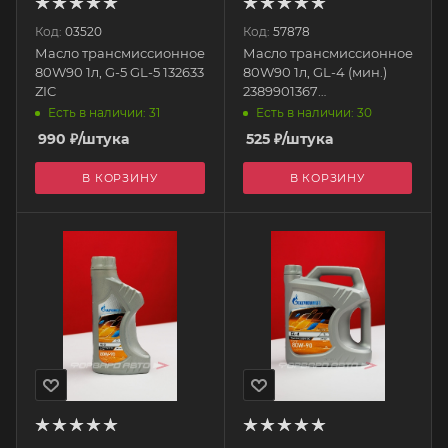
Код:
03520
Код:
57878
Масло трансмиссионное
Масло трансмиссионное
80W90 1л, G-5 GL-5 132633
80W90 1л, GL-4 (мин.)
ZIC
2389901367
GAZPROMNEFT
Есть в наличии: 31
Есть в наличии: 30
990
₽
/штука
525
₽
/штука
В КОРЗИНУ
В КОРЗИНУ