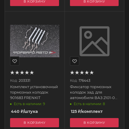
В КОРЗИНУ
В КОРЗИНУ
Код:
203331
Код:
176443
Комплект установочный
Фиксатор тормозных
тормозных колодок
колодок зад. для
901683 FRENKIT
автомобиля ВАЗ 2101-07
(гвозди, пружины,
Есть в наличии: 9
Есть в наличии: 8
чашки) 635 <>
440
₽
/штука
125
₽
/комплект
В КОРЗИНУ
В КОРЗИНУ