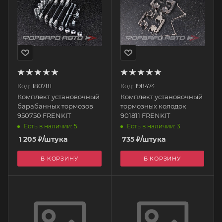
Код:
180781
Код:
198474
Комплект установочный
Комплект установочный
барабанных тормозов
тормозных колодок
950750 FRENKIT
901811 FRENKIT
Есть в наличии: 5
Есть в наличии: 3
1 205
₽
/штука
735
₽
/штука
В КОРЗИНУ
В КОРЗИНУ