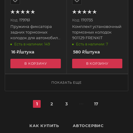
Код:
179761
Код:
170735
Пружина фиксатора
Комплект установочный
задних тормозных
тормозных колодок
колодок для автомобиля
901129 FRENKIT
ВАЗ 2101-07, 2121-31 21010-
Есть в наличии: 149
Есть в наличии: 7
3502102-008 БелЗАН
16
₽
/штука
580
₽
/штука
В КОРЗИНУ
В КОРЗИНУ
ПОКАЗАТЬ ЕЩЕ
1
2
3
17
КАК КУПИТЬ
АВТОСЕРВИС