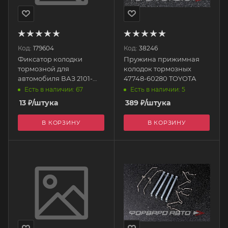
Код:
179604
Код:
38246
Фиксатор колодки
Пружина прижимная
тормозной для
колодок тормозных
автомобиля ВАЗ 2101-
47748-60280 TOYOTA
07/21-23 задней (гвоздь)
Есть в наличии: 67
Есть в наличии: 5
21010-3502100-008
13
₽
/штука
389
₽
/штука
БелЗАН
В КОРЗИНУ
В КОРЗИНУ