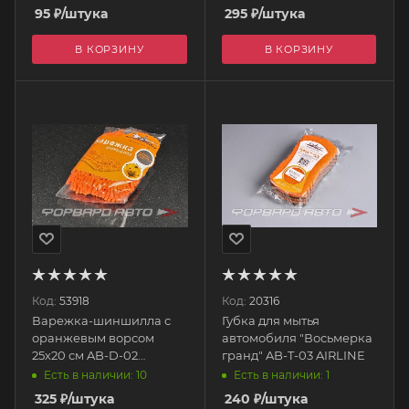
AB-T-06 AIRLINE
95
₽
/штука
295
₽
/штука
В КОРЗИНУ
В КОРЗИНУ
Код:
53918
Код:
20316
Варежка-шиншилла с
Губка для мытья
оранжевым ворсом
автомобиля "Восьмерка
25х20 см AB-D-02
гранд" AB-T-03 AIRLINE
AIRLINE
Есть в наличии: 10
Есть в наличии: 1
325
₽
/штука
240
₽
/штука