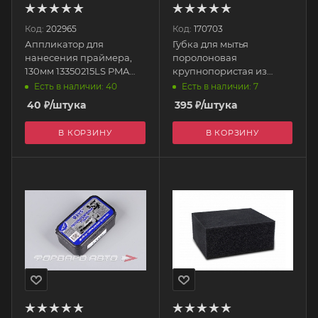
Код:
202965
Код:
170703
Аппликатор для
Губка для мытья
нанесения праймера,
поролоновая
130мм 13350215LS PMA
крупнопористая из
TOOLS
пенополиуретана 19,5
Есть в наличии: 40
Есть в наличии: 7
х12,5 х 7 см IT-0326 GRASS
40
₽
/штука
395
₽
/штука
В КОРЗИНУ
В КОРЗИНУ