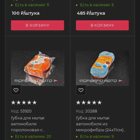
пенополиуретана 19,5
Есть в наличии: 11
Есть в наличии: 5
х10,5 х 5 см бежевая
100
₽
/штука
485
₽
/штука
S00901007 SKYWAY
В КОРЗИНУ
В КОРЗИНУ
Код:
53920
Код:
20288
Губка для мытья
Губка для мытья
автомобиля
автомобиля из
поролоновая с
микрофибры (24х11см)
эластомером "Волна"
AB-K-02 AIRLINE
Есть в наличии: 20
Есть в наличии: 9