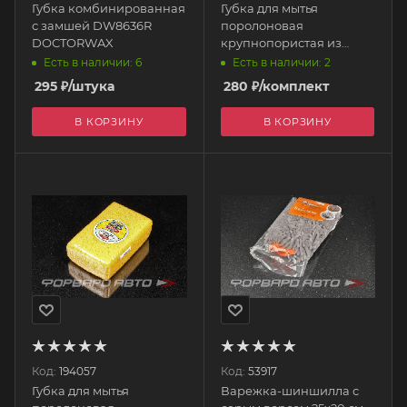
Губка комбинированная
Губка для мытья
с замшей DW8636R
поролоновая
DOCTORWAX
крупнопористая из
пенополиуретана 20 х11
Есть в наличии: 6
Есть в наличии: 2
х 6 см (желтая) (набор
295
₽
/штука
280
₽
/комплект
3шт) 160336 VORTEX
В КОРЗИНУ
В КОРЗИНУ
Код:
194057
Код:
53917
Губка для мытья
Варежка-шиншилла с