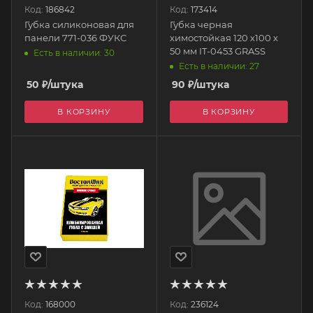
Код:
186842
Код:
173414
Губка силиконовая для
Губка черная
панели 771-036 ФУКС
химостойкая 120 х100 х
50 мм IT-0453 GRASS
Есть в наличии: 30
Есть в наличии: 27
50
₽
/штука
90
₽
/штука
В КОРЗИНУ
В КОРЗИНУ
Код:
168000
Код:
236124