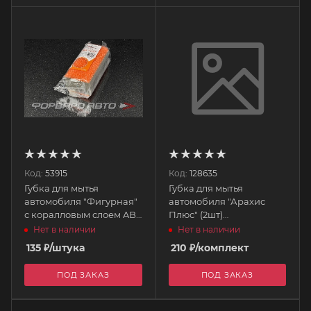
Код:
53915
Код:
128635
Губка для мытья
Губка для мытья
автомобиля "Фигурная"
автомобиля "Арахис
с коралловым слоем AB-
Плюс" (2шт)
T-02 AIRLINE
пенополиуретан 1471
Нет в наличии
Нет в наличии
ЗЕБРА
135
₽
/штука
210
₽
/комплект
ПОД ЗАКАЗ
ПОД ЗАКАЗ