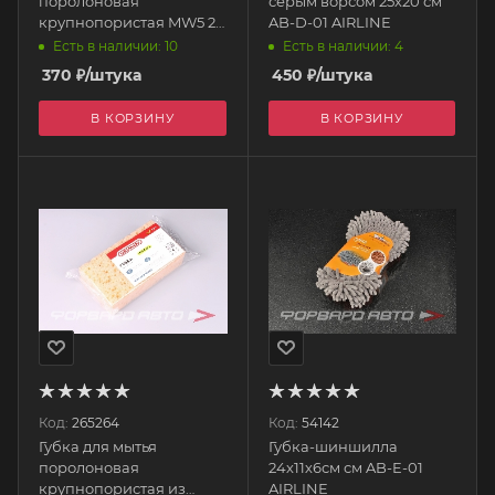
поролоновая
серым ворсом 25х20 см
крупнопористая MW5 20
AB-D-01 AIRLINE
х13 х7 см L1036 LERATON
Есть в наличии: 10
Есть в наличии: 4
370
₽
/штука
450
₽
/штука
В КОРЗИНУ
В КОРЗИНУ
Код:
265264
Код:
54142
Губка для мытья
Губка-шиншилла
поролоновая
24х11х6см см AB-E-01
крупнопористая из
AIRLINE