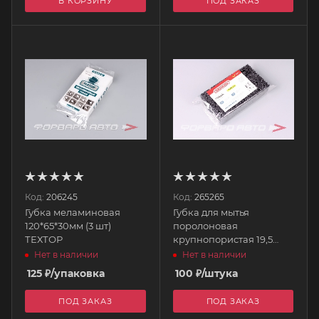
В КОРЗИНУ
ПОД ЗАКАЗ
Код:
206245
Код:
265265
Губка меламиновая
Губка для мытья
120*65*30мм (3 шт)
поролоновая
ТЕХТОР
крупнопористая 19,5
х10,5 х 5 см серая
Нет в наличии
Нет в наличии
S00901008 SKYWAY
125
₽
/упаковка
100
₽
/штука
ПОД ЗАКАЗ
ПОД ЗАКАЗ