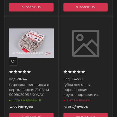
В КОРЗИНУ
В КОРЗИНУ
Код:
211244
Код:
234559
Варежка-шиншилла с
Губка для мытья
серым ворсом 21х18 см
поролоновая
S00903005 SKYWAY
крупнопористая из
пенополиуретана 20 х11
Есть в наличии: 11
Нет в наличии
х 6 см (желтая) 0363
435
₽
/штука
280
₽
/штука
VORTEX