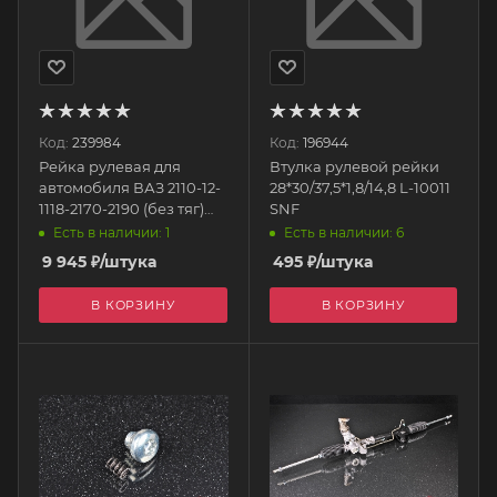
Код:
239984
Код:
196944
Рейка рулевая для
Втулка рулевой рейки
автомобиля ВАЗ 2110-12-
28*30/37,5*1,8/14,8 L-10011
1118-2170-2190 (без тяг)
SNF
11183-3400010-3PD
Есть в наличии: 1
Есть в наличии: 6
PREMIUM DETAIL
9 945
₽
/штука
495
₽
/штука
В КОРЗИНУ
В КОРЗИНУ