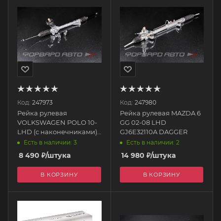
Код:
247973
Код:
247980
Рейка рулевая
Рейка рулевая MAZDA 6
VOLKSWAGEN POLO 10-
GG 02-08 LHD
LHD (с наконечниками)
GJ6E32110A DAGGER
6RU423057K DAGGER
Есть в наличии: 3
Есть в наличии: 2
8 490
₽
/штука
14 980
₽
/штука
В КОРЗИНУ
В КОРЗИНУ