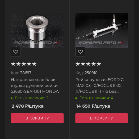
Код:
38697
Код:
250910
Направляющая блок-
Рейка рулевая FORD C-
втулка рулевой рейки
MAX 03-10/FOCUS II 05-
53630-SEA-G01 HONDA
11/FOCUS III 11-15 Без
датчика 1768611 DAGGER
Есть в наличии: 2
Есть в наличии: 4
2 478
₽
/штука
14 650
₽
/штука
В КОРЗИНУ
В КОРЗИНУ