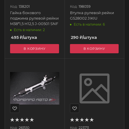
Код:
138201
Код:
198059
Гайка бокового
Втулка рулевой рейки
поджима рулевой рейки
GS28002 JIKIU
M38*1,5 H12,5 J-00501 SNF
Есть в наличии: 6
Есть в наличии: 2
495
₽
/штука
290
₽
/штука
В КОРЗИНУ
В КОРЗИНУ
Код:
261510
Код:
223711