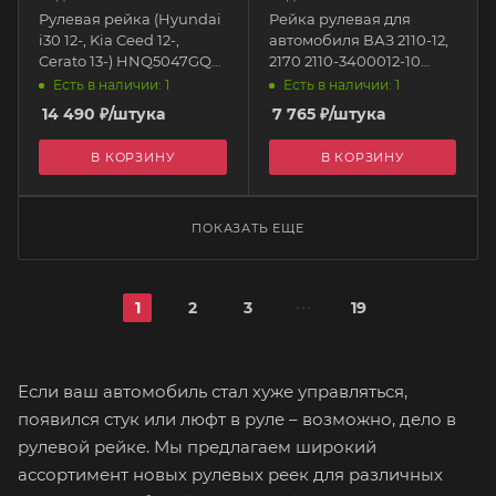
Рулевая рейка (Hyundai
Рейка рулевая для
i30 12-, Kia Ceed 12-,
автомобиля ВАЗ 2110-12,
Cerato 13-) HNQ5047GQ
2170 2110-3400012-10
KRAUF
Тольятти
Есть в наличии: 1
Есть в наличии: 1
14 490
₽
/штука
7 765
₽
/штука
В КОРЗИНУ
В КОРЗИНУ
ПОКАЗАТЬ ЕЩЕ
1
2
3
19
Если ваш автомобиль стал хуже управляться,
появился стук или люфт в руле – возможно, дело в
рулевой рейке. Мы предлагаем широкий
ассортимент новых рулевых реек для различных