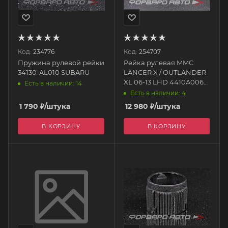
Код:
234776
Код:
254707
Пружина рулевой рейки
Рейка рулевая MMC
34130-AL010 SUBARU
LANCER X / OUTLANDER
XL 06-13 LHD 4410A006
Есть в наличии: 14
DAGGER
Есть в наличии: 4
1 790
₽
/штука
12 980
₽
/штука
В КОРЗИНУ
В КОРЗИНУ