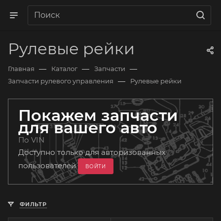
Рулевые рейки
—
—
—
Главная
Каталог
Запчасти
—
Запчасти рулевого управления
Рулевые рейки
Покажем запчасти
для вашего авто
По VIN
Доступно только для авторизованных
пользователей
ВОЙТИ
ФИЛЬТР