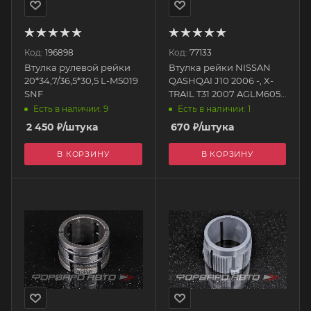
Код:
196898
Код:
77133
Втулка рулевой рейки
Втулка рейки NISSAN
20*34,7/36,5*30,5 L-M5019
QASHQAI J10 2006 -, X-
SNF
TRAIL T31 2007 AGLM6058
AUTO-GUR
Есть в наличии: 9
Есть в наличии: 1
2 450
₽
/штука
670
₽
/штука
В КОРЗИНУ
В КОРЗИНУ