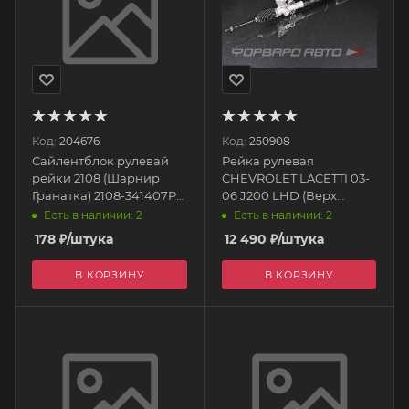
Код:
204676
Код:
250908
Сайлентблок рулевай
Рейка рулевая
рейки 2108 (Шарнир
CHEVROLET LACETTI 03-
Гранатка) 2108-341407Р
06 J200 LHD (Верх
БМРТ
Ø14mm,Ниж Ø16mm)
Есть в наличии: 2
Есть в наличии: 2
96852935 DAGGER
178
₽
/штука
12 490
₽
/штука
В КОРЗИНУ
В КОРЗИНУ