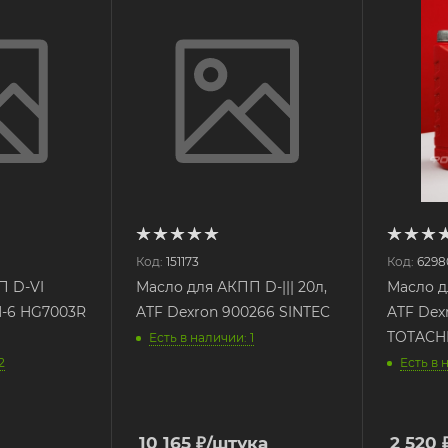
Код:
151173
Код:
6298
П D-VI
Масло для АКПП D-||| 20л,
Масло дл
N-6 HG7003R
ATF Dexron 900266 SINTEC
ATF Dex
TOTACH
Есть в наличии: 1
2
Есть в 
10 165
₽
/штука
2 520