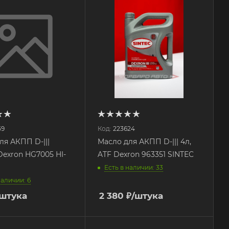
59
Код:
223624
ля АКПП D-|||
Масло для АКПП D-||| 4л,
Dexron HG7005 HI-
ATF Dexron 963351 SINTEC
Есть в наличии: 33
наличии: 6
/штука
2 380
₽
/штука