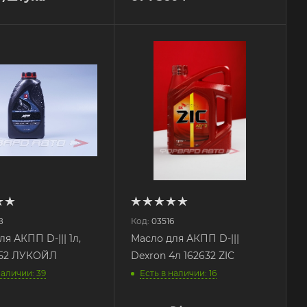
8
Код:
03516
я АКПП D-||| 1л,
Масло для АКПП D-|||
352 ЛУКОЙЛ
Dexron 4л 162632 ZIC
наличии: 39
Есть в наличии: 16