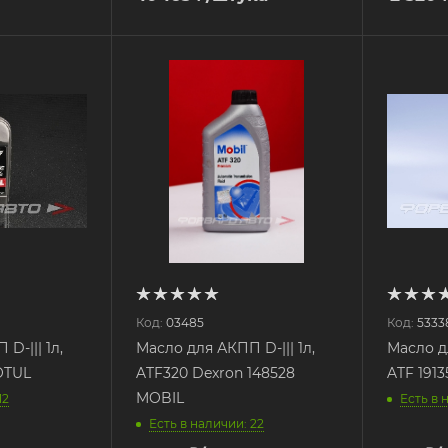
Код:
03485
Код:
5333
D-||| 1л,
Масло для АКПП D-||| 1л,
Масло дл
MOTUL
ATF320 Dexron 148528
ATF 191
MOBIL
12
Есть в 
Есть в наличии: 22