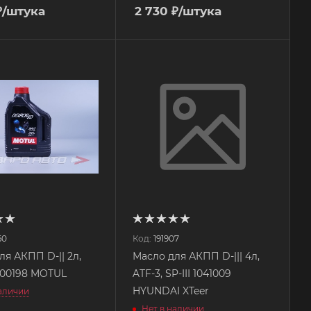
₽
/штука
2 730
₽
/штука
60
Код:
191907
ля АКПП D-|| 2л,
Масло для АКПП D-||| 4л,
100198 MOTUL
ATF-3, SP-III 1041009
HYUNDAI XTeer
наличии
Нет в наличии