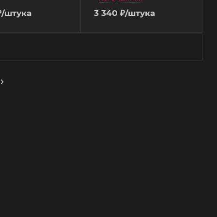
₽
/штука
3 340
₽
/штука