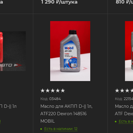
а
1 290
₽
/штука
810
₽
/
Код:
03484
Код:
2215
 D-|| 1л
Масло для АКПП D-|| 1л,
Масло д
ATF220 Dexron 148516
ATF Dex
MOBIL
1
Есть в 
Есть в наличии: 12