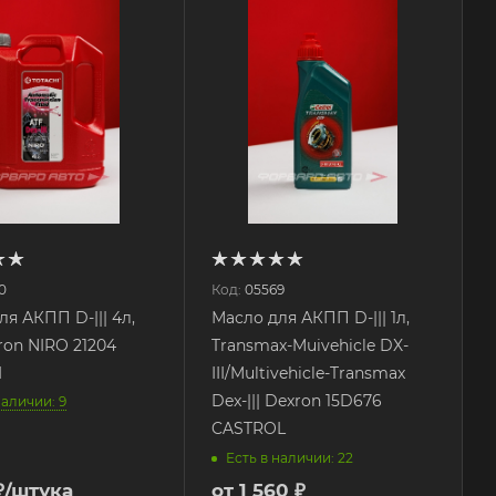
0
Код:
05569
я АКПП D-||| 4л,
Масло для АКПП D-||| 1л,
ron NIRO 21204
Transmax-Muivehicle DX-
I
III/Multivehicle-Transmax
Dex-||| Dexron 15D676
наличии: 9
CASTROL
Есть в наличии: 22
₽
/штука
от
1 560 ₽