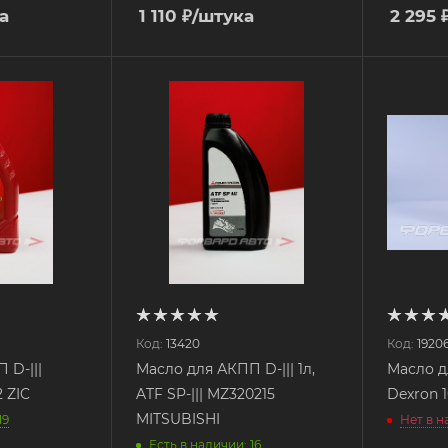
а
1 110
₽
/штука
2 295
Код:
13420
Код:
1920
 D-|||
Масло для АКПП D-||| 1л,
Масло д
2 ZIC
ATF SP-||| MZ320215
Dexron 
MITSUBISHI
19
Нет в 
Есть в наличии: 16