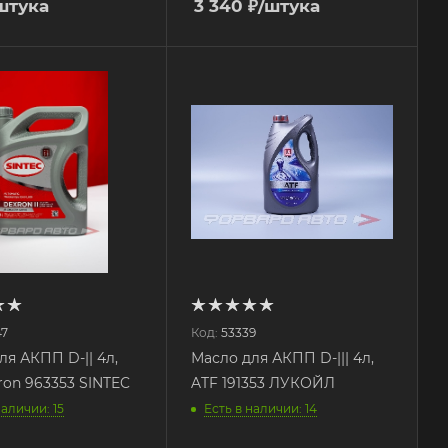
штука
3 340
₽
/штука
47
Код:
53339
ля АКПП D-|| 4л,
Масло для АКПП D-||| 4л,
ron 963353 SINTEC
ATF 191353 ЛУКОЙЛ
наличии: 15
Есть в наличии: 14