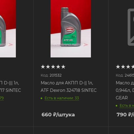
Код:
201532
Код:
2461
D-||| 1л,
Масло для АКПП D-|| 1л,
Масло д
717 SINTEC
ATF Dexron 324718 SINTEC
0,946л, 
GEAR
79
Есть в наличии: 33
Есть в 
660
₽
/штука
790
₽