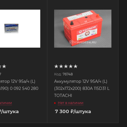
7
Код:
76748
тор 12V 95а/ч (L)
Аккумулятор 12V 95А/ч (L)
x190) 0 092 S40 280
(302х172х200) 830А 115D31 L
TOTACHI
наличии
Нет в наличии
₽
/штука
7 300
₽
/штука