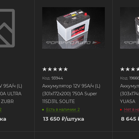
Код:
93944
Код:
1966
 95А/ч (L)
Аккумулятор 12V 95А/ч (L)
Аккумуля
20A ULTRA
(301x172x200) 750A Super
(303x174
0 ZUBR
115D31L SOLITE
YUASA
2
Есть в наличии: 2
Нет в 
ка
13 650
₽
/штука
8 645