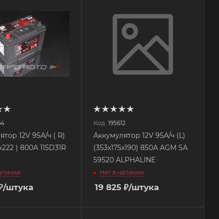
64
Код:
195612
тор 12V 95А/ч ( R)
Аккумулятор 12V 95А/ч (L)
x222 ) 800А 115D31R
(353x175x190) 850А AGM SA
59520 ALPHALINE
наличии
Нет в наличии
₽
/штука
19 825
₽
/штука