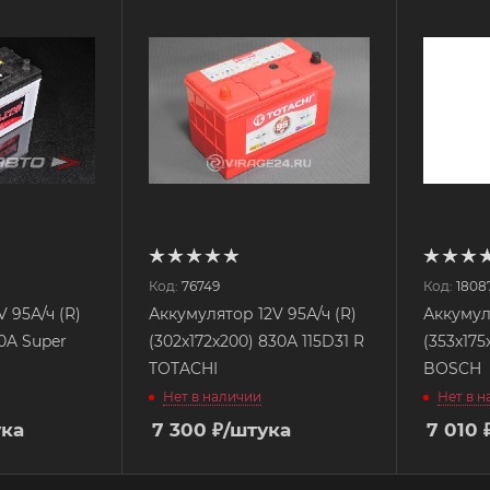
Код:
76749
Код:
1808
 95А/ч (R)
Аккумулятор 12V 95А/ч (R)
Аккумуля
50A Super
(302х172х200) 830А 115D31 R
(353x175
TOTACHI
BOSCH
Нет в наличии
Нет в 
ука
7 300
₽
/штука
7 010