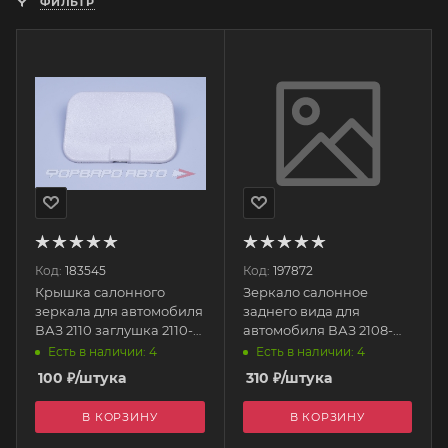
ФИЛЬТР
Код:
183545
Код:
197872
Крышка салонного
Зеркало салонное
зеркала для автомобиля
заднего вида для
ВАЗ 2110 заглушка 2110-
автомобиля ВАЗ 2108-
8201026-00 ПЛАСТИК
21099, 2115 (в сб. с
Есть в наличии: 4
Есть в наличии: 4
пластиной) GR01307
100
₽
/штука
310
₽
/штука
ГрандРиАл
В КОРЗИНУ
В КОРЗИНУ