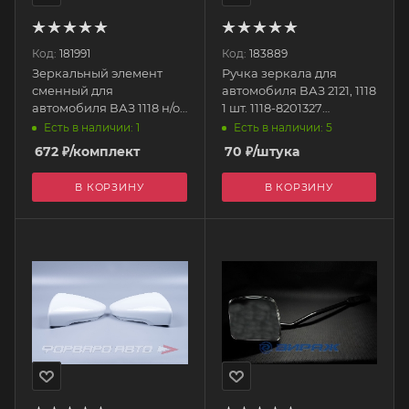
Код:
181991
Код:
183889
Зеркальный элемент
Ручка зеркала для
сменный для
автомобиля ВАЗ 2121, 1118
автомобиля ВАЗ 1118 н/о,
1 шт. 1118-8201327
для автомобиля ВАЗ
ПЛАСТИК
Есть в наличии: 1
Есть в наличии: 5
2190 стандарт к-т 2шт
672
₽
/комплект
70
₽
/штука
ZE2172 SAN-D
В КОРЗИНУ
В КОРЗИНУ