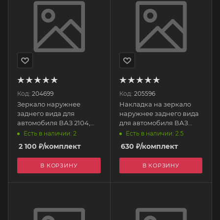
Код:
204699
Код:
205596
Зеркало наружнее
Накладка на зеркало
заднего вида для
наружнее заднего вида
автомобиля ВАЗ 2104,
для автомобиля ВАЗ
05, 07 2шт. Черные
21704 (не крашен) 2шт.
Есть в наличии: 2
Есть в наличии: 2.5
00000009 РОС ЛЮКС
2170-8201232-10/33-10
2 100
₽
/комплект
630
₽
/комплект
ПЛАСТИК
В КОРЗИНУ
В КОРЗИНУ