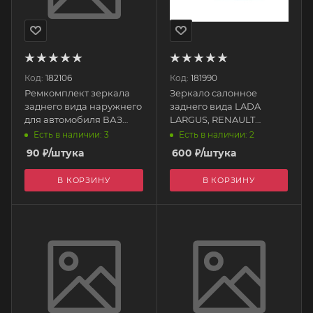
Код:
182106
Код:
181990
Ремкомплект зеркала
Зеркало салонное
заднего вида наружнего
заднего вида LADA
для автомобиля ВАЗ
LARGUS, RENAULT
2108 (на 1 зерк.) 2108-
LOGAN ZZ2820 SAN-D
Есть в наличии: 3
Есть в наличии: 2
8201312/85*РК SAN-D
90
₽
/штука
600
₽
/штука
В КОРЗИНУ
В КОРЗИНУ