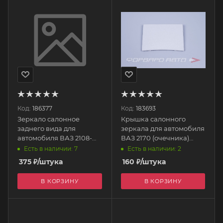
Код:
186377
Код:
183693
Зеркало салонное
Крышка салонного
заднего вида для
зеркала для автомобиля
автомобиля ВАЗ 2108-
ВАЗ 2170 (очечника)
21099, 2115 панорамное
2170-5702146 ПЛАСТИК
Есть в наличии: 7
Есть в наличии: 2
ZZ2081 SAN-D
375
₽
/штука
160
₽
/штука
В КОРЗИНУ
В КОРЗИНУ