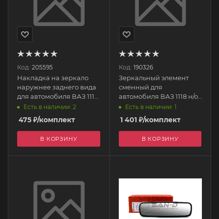
Код:
205595
Код:
190326
Накладка на зеркало
Зеркальный элемент
наружнее заднего вида
сменный для
для автомобиля ВАЗ 1118
автомобиля ВАЗ 1118 н/о,
(не крашен.) 2шт. 1118-
для автомобиля ВАЗ
Есть в наличии: 2
Есть в наличии: 1
8201232/33 ПЛАСТИК
2190 с обогревом ZE2173
475
₽
/комплект
1 401
₽
/комплект
SAN-D
В КОРЗИНУ
В КОРЗИНУ