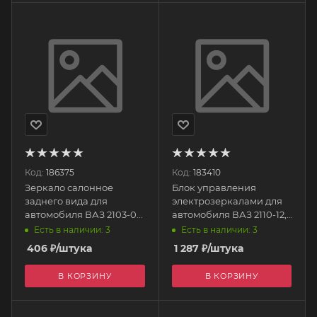
Код:
186375
Код:
183410
Зеркало салонное
Блок управления
заднего вида для
электрозеркалами для
автомобиля ВАЗ 2103-05,
автомобиля ВАЗ 2110-12,
2110, 2170 панорамное
12V 12.3769 АВАР
Есть в наличии: 3
Есть в наличии: 3
ZZ2031 SAN-D
406
₽
/штука
1 287
₽
/штука
В КОРЗИНУ
В КОРЗИНУ