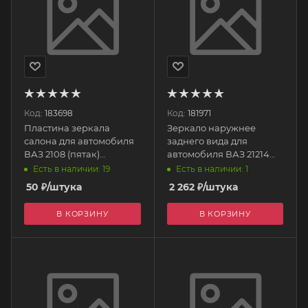
Код:
183698
Код:
181971
Пластина зеркала
Зеркало наружнее
салона для автомобиля
заднего вида для
ВАЗ 2108 (пятак)
автомобиля ВАЗ 21214
GR05066 ГрандРиАл
НИВА механ. правое с
Есть в наличии: 19
Есть в наличии: 1
уголком ZN2214 SAN-D
50
₽
/штука
2 262
₽
/штука
В КОРЗИНУ
В КОРЗИНУ