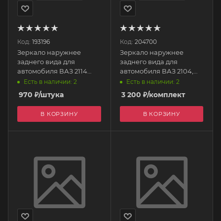
Код:
193196
Код:
204700
Зеркало наружнее
Зеркало наружнее
заднего вида для
заднего вида для
автомобиля ВАЗ 2114
автомобиля ВАЗ 2104,
левое упак. 2114-8201051
05, 07 2шт. под Гранту
Есть в наличии: 2
Есть в наличии: 2
ЛОГО-Д
некраш. 00001334 РОС
970
₽
/штука
3 200
₽
/комплект
ЛЮКС
В КОРЗИНУ
В КОРЗИНУ