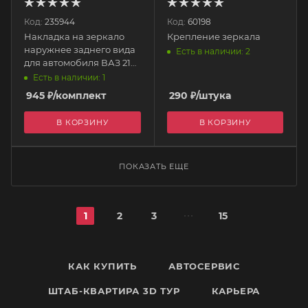
Код:
235944
Код:
60198
Накладка на зеркало
Крепление зеркала
наружнее заднего вида
Есть в наличии: 2
для автомобиля ВАЗ 2191
(БЕЛАЯ. под
Есть в наличии: 1
повторитель) 2шт. 221
945
₽
/комплект
290
₽
/штука
ПЛАСТИК
В КОРЗИНУ
В КОРЗИНУ
ПОКАЗАТЬ ЕЩЕ
1
2
3
15
КАК КУПИТЬ
АВТОСЕРВИС
ШТАБ-КВАРТИРА 3D ТУР
КАРЬЕРА