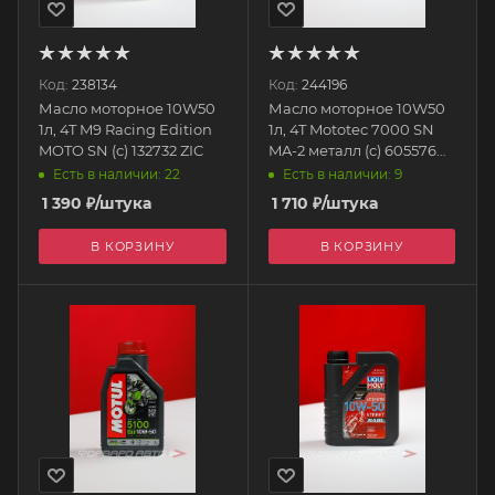
Код:
238134
Код:
244196
Масло моторное 10W50
Масло моторное 10W50
1л, 4T M9 Racing Edition
1л, 4T Mototec 7000 SN
MOTO SN (с) 132732 ZIC
MA-2 металл (c) 605576
TAKAYAMA
Есть в наличии: 22
Есть в наличии: 9
1 390
₽
/штука
1 710
₽
/штука
В КОРЗИНУ
В КОРЗИНУ