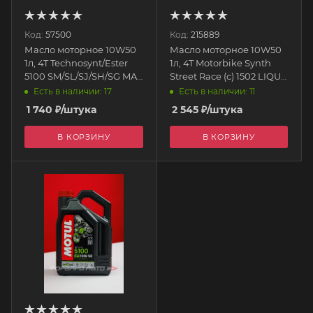
Код:
57500
Код:
215889
Масло моторное 10W50
Масло моторное 10W50
1л, 4T Technosynt/Ester
1л, 4T Motorbike Synth
5100 SM/SL/SJ/SH/SG MA2
Street Race (с) 1502 LIQUI
(п/с) 113188 MOTUL
MOLY
Есть в наличии: 17
Есть в наличии: 11
1 740
₽
/штука
2 545
₽
/штука
В КОРЗИНУ
В КОРЗИНУ