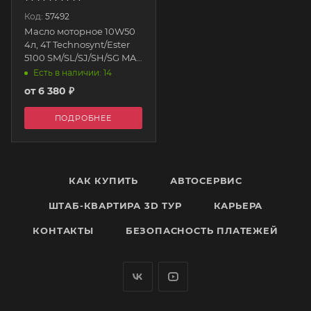
Код:
57492
Масло моторное 10W50
4л, 4T Technosynt/Ester
5100 SM/SL/SJ/SH/SG MA2
(п/с) 104076 MOTUL
Есть в наличии: 14
от
6 380 ₽
ПОДРОБНЕЕ
КАК КУПИТЬ
АВТОСЕРВИС
ШТАБ-КВАРТИРА 3D ТУР
КАРЬЕРА
КОНТАКТЫ
БЕЗОПАСНОСТЬ ПЛАТЕЖЕЙ