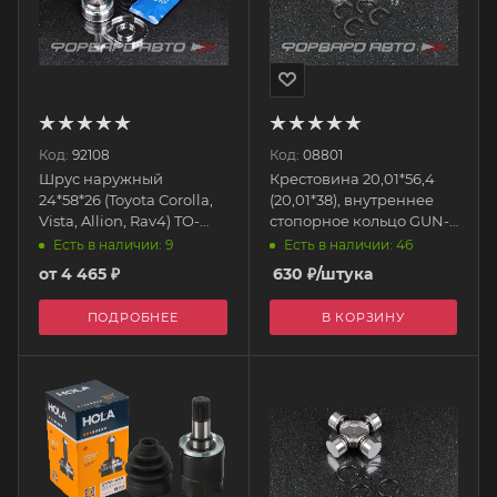
Код:
92108
Код:
08801
Шрус наружный
Крестовина 20,01*56,4
24*58*26 (Toyota Corolla,
(20,01*38), внутреннее
Vista, Allion, Rav4) TO-
стопорное кольцо GUN-
055A48 HDK
28 GMB
Есть в наличии: 46
Есть в наличии: 9
от
4 465 ₽
630
₽
/штука
ПОДРОБНЕЕ
В КОРЗИНУ