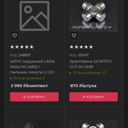
Код:
246831
Код:
05047
ШРУС наружный LADA
Крестовина 22,06*57,5
Vesta NG (ABS) +
GUT-24 GMB
пыльник, хомуты ( с 23 г.)
Есть в наличии: 27
8460013741 АвтоВАЗ
Есть в наличии: 5
3 990
₽
/комплект
870
₽
/штука
В КОРЗИНУ
В КОРЗИНУ