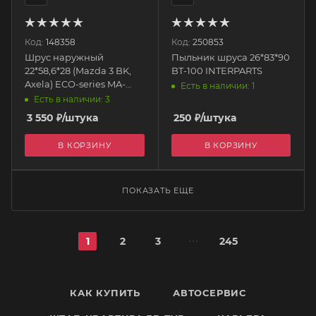
Код:
148358
Код:
250853
Шрус наружный
Пыльник шруса 26*83*90
22*58,6*28 (Mazda 3 BK,
BT-100 INTERPARTS
Axela) ECO-series MA-
Есть в наличии: 1
E042 HDK
Есть в наличии: 3
3 550
₽
/штука
250
₽
/штука
В КОРЗИНУ
В КОРЗИНУ
ПОКАЗАТЬ ЕЩЕ
1
2
3
245
КАК КУПИТЬ
АВТОСЕРВИС