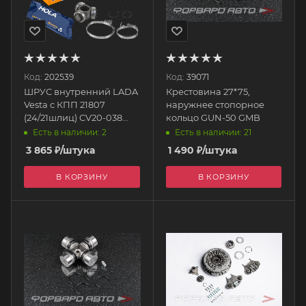
Код:
202539
Код:
39071
ШРУС внутренний LADA
Крестовина 27*75,
Vesta c КПП 21807
наружнее стопорное
(24/21шлиц) CV20-038
кольцо GUN-50 GMB
HOLA
Есть в наличии: 2
Есть в наличии: 21
3 865
₽
/штука
1 490
₽
/штука
В КОРЗИНУ
В КОРЗИНУ