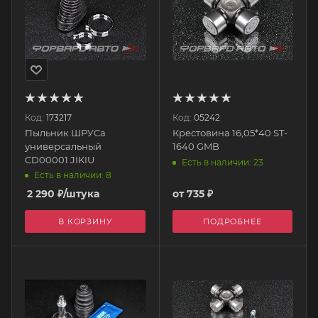
Код:
173217
Код:
05242
Пыльник ШРУСа
Крестовина 16,05*40 ST-
универсальный
1640 GMB
CD00001 JIKIU
Есть в наличии: 23
Есть в наличии: 8
2 290
₽
/штука
от
735 ₽
В КОРЗИНУ
ПОДРОБНЕЕ