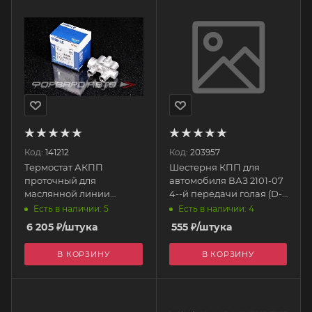
Код:
141212
Код:
203957
Термостат АКПП
Шестерня КПП для
проточный для
автомобиля ВАЗ 2101-07
маслянной линии
4--й передачи голая (D-
открытие 75 °С TO 9 75
40) 2101-1701179-40
Есть в наличии: 5
Есть в наличии: 4
MAHLE
Тольятти
6 205
₽
/штука
555
₽
/штука
В КОРЗИНУ
В КОРЗИНУ