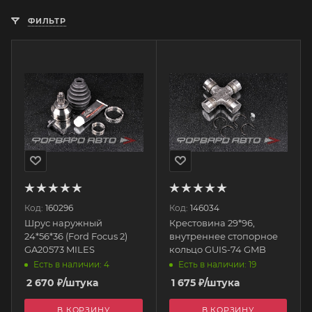
ФИЛЬТР
Код:
160296
Код:
146034
Шрус наружный
Крестовина 29*96,
24*56*36 (Ford Focus 2)
внутреннее стопорное
GA20573 MILES
кольцо GUIS-74 GMB
Есть в наличии: 4
Есть в наличии: 19
2 670
₽
/штука
1 675
₽
/штука
В КОРЗИНУ
В КОРЗИНУ