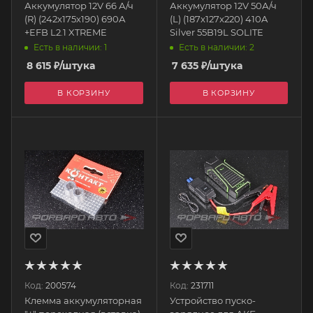
Аккумулятор 12V 66 А/ч
Аккумулятор 12V 50А/ч
(R) (242x175x190) 690А
(L) (187x127x220) 410A
+EFB L2.1 XTREME
Silver 55B19L SOLITE
Есть в наличии: 1
Есть в наличии: 2
8 615
₽
/штука
7 635
₽
/штука
В КОРЗИНУ
В КОРЗИНУ
Код:
200574
Код:
231711
Клемма аккумуляторная
Устройство пуско-