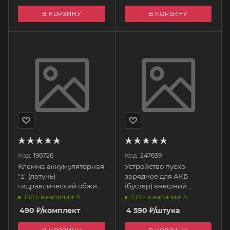
В КОРЗИНУ
В КОРЗИНУ
Код:
196726
Код:
247639
Клемма аккумуляторная
Устройство пуско-
"±" (латунь)
зарядное для АКБ
гидравлический обжим
(бустер) внешний
9 мм SBT 017 STARTVOLT
10000mAh 37Wh черный
Есть в наличии: 5
Есть в наличии: 4
QS3 HOCO
490
₽
/комплект
4 590
₽
/штука