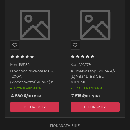
Код:
199185
Код:
156579
Провода пусковые 6м,
Аккумулятор 12V 34 А/ч
1200А
(L) YB34L-BS GEL
(морозоустойчивые) в
XTREME
сумке 12006MA
Есть в наличии: 1
Есть в наличии: 1
МАЯКАВТО
4 580
₽
/штука
7 515
₽
/штука
В КОРЗИНУ
В КОРЗИНУ
ПОКАЗАТЬ ЕЩЕ