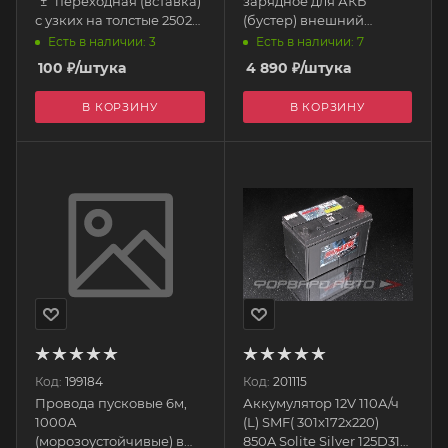
"±" переходная (вставка)
зарядное для АКБ
с узких на толстые 25023
(бустер) внешний
КОНТАКТ
10000mAh 36.6Wh
Есть в наличии: 3
Есть в наличии: 7
черный QS1 HOCO
100
₽
/штука
4 890
₽
/штука
В КОРЗИНУ
В КОРЗИНУ
Код:
199184
Код:
201115
Провода пусковые 6м,
Аккумулятор 12V 110А/ч
1000А
(L) SMF( 301x172x220)
(морозоустойчивые) в
850A Solite Silver 125D31L