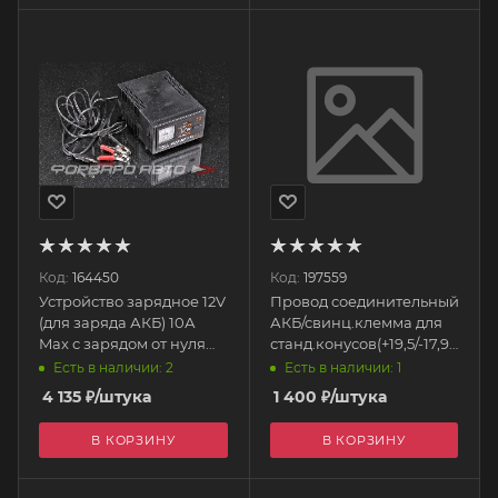
Код:
164450
Код:
197559
Устройство зарядное 12V
Провод соединительный
(для заряда АКБ) 10А
АКБ/свинц.клемма для
Max с зарядом от нуля
станд.конусов(+19,5/-17,9мм)
КЕДР
BAT/CAB-2640 /56
Есть в наличии: 2
Есть в наличии: 1
AUTOPROFI
4 135
₽
/штука
1 400
₽
/штука
В КОРЗИНУ
В КОРЗИНУ