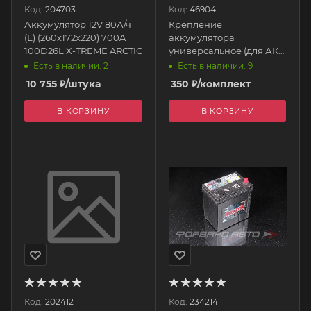
Код:
204703
Код:
46904
Аккумулятор 12V 80А/ч
Крепление
(L) (260x172x220) 700A
аккумулятора
100D26L X-TREME ARCTIC
универсальное (для АКБ
шириной 175 мм)
Есть в наличии: 2
Есть в наличии: 9
AUTOPROFI
10 755
₽
/штука
350
₽
/комплект
В КОРЗИНУ
В КОРЗИНУ
Код:
202412
Код:
234214