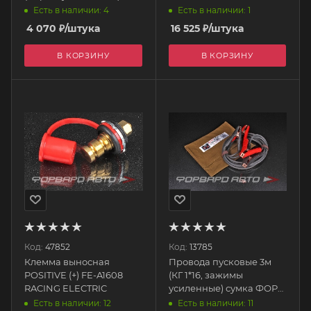
сумке 10006MA
SOLITE
Есть в наличии: 4
Есть в наличии: 1
МАЯКАВТО
4 070
₽
/штука
16 525
₽
/штука
В КОРЗИНУ
В КОРЗИНУ
Код:
47852
Код:
13785
Клемма выносная
Провода пусковые 3м
POSITIVE (+) FE-A1608
(КГ 1*16, зажимы
RACING ELECTRIC
усиленные) сумка ФОРА
ЭКСПЕРТ
Есть в наличии: 12
Есть в наличии: 11