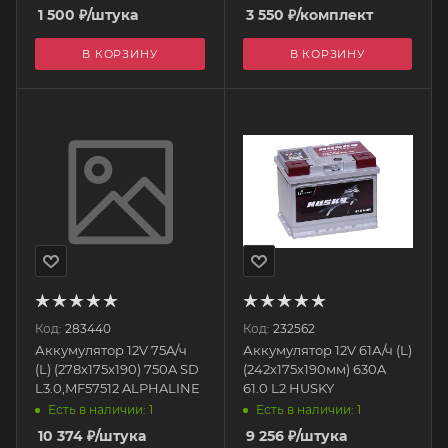
1 500
₽
/штука
3 550
₽
/комплект
В КОРЗИНУ
В КОРЗИНУ
Код:
283440
Код:
232562
Аккумулятор 12V 75A/ч
Аккумулятор 12V 61А/ч (L)
(L) (278x175x190) 750A SD
(242х175х190мм) 630A
L3.0,MF57512 ALPHALINE
61.0 L2 HUSKY
Есть в наличии: 1
Есть в наличии: 1
10 374
₽
/штука
9 256
₽
/штука