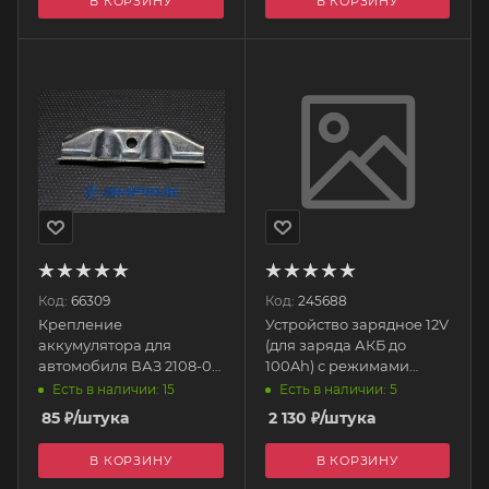
В КОРЗИНУ
В КОРЗИНУ
Код:
66309
Код:
245688
Крепление
Устройство зарядное 12V
аккумулятора для
(для заряда АКБ до
автомобиля ВАЗ 2108-09
100Ah) с режимами
(пластина) (8057) 28,321
восстановления и
Есть в наличии: 15
Есть в наличии: 5
РЗИ
хранения АЗУ706 TOP
85
₽
/штука
2 130
₽
/штука
AUTO
В КОРЗИНУ
В КОРЗИНУ