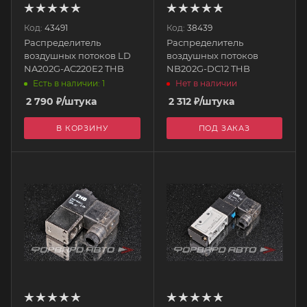
Код:
43491
Код:
38439
Распределитель
Распределитель
воздушных потоков LD
воздушных потоков
NA202G-AC220E2 THB
NB202G-DC12 THB
Есть в наличии: 1
Нет в наличии
2 790
₽
/штука
2 312
₽
/штука
В КОРЗИНУ
ПОД ЗАКАЗ