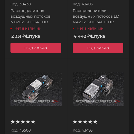
Код:
38438
Код:
43495
Распределитель
Распределитель
воздушных потоков
воздушных потоков LD
NB202G-DC24 THB
NA202G-DC24E1 THB
Нет в наличии
Нет в наличии
2 331
₽
/штука
4 442
₽
/штука
ПОД ЗАКАЗ
ПОД ЗАКАЗ
Код:
43500
Код:
43493