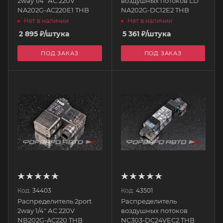
2way 1/4" АС 220V
воздушных потоков LD
NA202G-AC220E1 THB
NA202G-DC12E2 THB
Нет в наличии
Нет в наличии
2 895
₽
/штука
5 361
₽
/штука
ПОД ЗАКАЗ
ПОД ЗАКАЗ
Код:
34403
Код:
43501
Распределитель 2port
Распределитель
2way 1/4" АС 220V
воздушных потоков
NB202G-AC220 THB
NC303-DC24VEC2 THB