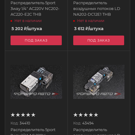
Распределитель 5port
Распределитель
3way 1/4" AC220V NC202-
воздушных потоков LD
AC220-E2C THB
NA202-DC12E1 THB
Нет в наличии
Нет в наличии
5 202
₽
/штука
3 612
₽
/штука
ПОД ЗАКАЗ
ПОД ЗАКАЗ
Код:
34410
Код:
43494
Распределитель 5port
Распределитель