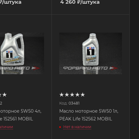
₽
/штука
4 260
₽
/штука
2
Код:
03481
оторное 5W50 4л,
Масло моторное 5W50 1л,
e 152561 MOBIL
PEAK Life 152562 MOBIL
наличии
Нет в наличии