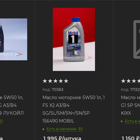
Код:
70383
Код:
17132
 5W50 1л,
Масло моторное 5W50 1л, 1
Масло м
G A3/B4
FS X2 A3/B4
G1 SP SN
719 ЛУКОЙЛ
SG/SL/SM/SN+/SN/SP
KIXX
156490 MOBIL
21
Есть в 
Есть в наличии: 30
а
1 995
₽
/штука
1 150
₽