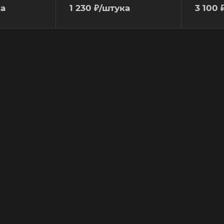
ка
1 230
₽
/штука
3 100