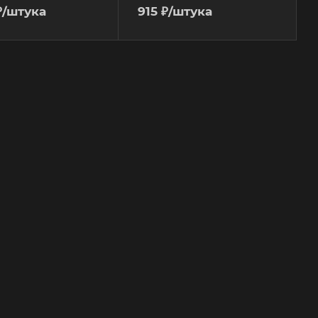
₽
/штука
915
₽
/штука