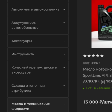
Автохимия и автокосметика
Аккумуляторы
автомобильные
Аксессуары
Инструменты
Код:
28669
Колесный крепеж, диски и
Масло моторно
аксессуары
SportLine, API:
A3/B3/B4 (с) 7
Одежда и гоночная
Есть в наличии:
атрибутика
13 000
₽
/шт
Масла и технические
жидкости