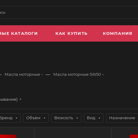
НЫЕ КАТАЛОГИ
КАК КУПИТЬ
КОМПАНИЯ
—
—
Масла моторные
Масла моторные 5W50
бывание)
Бренд
Объём
Вязкость
Вид
Назначение