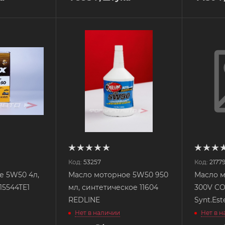
Код:
53257
Код:
21779
е 5W50 4л,
Масло моторное 5W50 950
Масло м
15544TE1
мл, синтетическое 11604
300V CO
REDLINE
Synt.Es
Нет в наличии
Нет в 