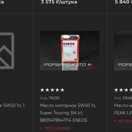
ка
3 575
₽
/штука
5 840
Код:
78295
Код:
0348
 5W50 1л, 1
Масло моторное 5W50 1л,
Масло м
Super Touring SN (с)
PEAK Lif
8809478941714 ENEOS
Нет в 
Нет в наличии