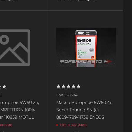
1
Код:
128584
оторное 5W50 2л,
Масло моторное 5W50 4л,
MPETITION 100%
Super Touring SN (с)
ter 110859 MOTUL
8809478941738 ENEOS
наличии
Нет в наличии