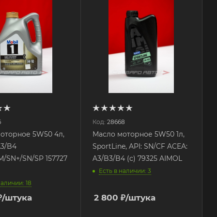
6
Код:
28668
оторное 5W50 4л,
Масло моторное 5W50 1л,
A3/B4
SportLine, API: SN/CF ACEA:
M/SN+/SN/SP 157727
A3/B3/B4 (с) 79325 AIMOL
Есть в наличии: 3
наличии: 18
₽
/штука
2 800
₽
/штука