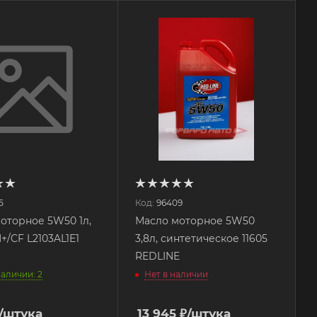
5
Код:
96409
оторное 5W50 1л,
Масло моторное 5W50
+/CF L2103AL1E1
3,8л, синтетическое 11605
REDLINE
наличии: 2
Нет в наличии
/штука
13 945
₽
/штука