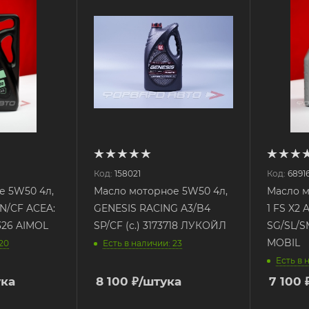
Код:
158021
Код:
6891
е 5W50 4л,
Масло моторное 5W50 4л,
Масло м
 SN/CF ACEA:
GENESIS RACING A3/B4
1 FS X2 
9326 AIMOL
SP/CF (с.) 3173718 ЛУКОЙЛ
SG/SL/S
MOBIL
 20
Есть в наличии: 23
Есть в 
ука
8 100
₽
/штука
7 100