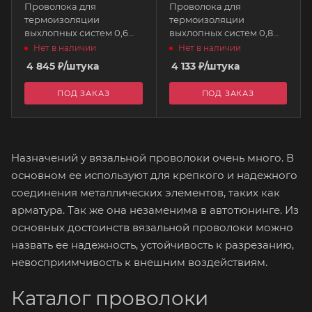
Проволока для
Проволока для
термоизоляции
термоизоляции
выхлопных систем 0,6
выхлопных систем 0,8
мм 183 м, нержавеющая
мм 183 м, нержавеющая
Нет в наличии
Нет в наличии
сталь (304 Safety Wire,
сталь (304 Safety Wire,
4 845
₽
/штука
4 133
₽
/штука
.025) TECHFLEX
.032) TECHFLEX
ПОД ЗАКАЗ
ПОД ЗАКАЗ
Назначений у вязальной проволоки очень много. В
основном ее используют для крепкого и надежного
соединения металлических элементов, таких как
арматура. Так же она незаменима в автотюнинге. Из
основных достоинств вязальной проволоки можно
назвать ее надежность, устойчивость к разрезанию,
невосприимчивость к внешним воздействиям.
Каталог проволоки