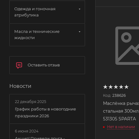
Одежда и гоночная
атрибутика
Масла и технические
жидкости
Оставить отзыв
Новости
Код:
238626
22 декабря 2025
Маслёнка рыча
График работы в новогодние
стальная 300мл
праздники 2026
531305 SPARTA
Нет в наличии
6 июня 2024
Акция! Приведи друга -