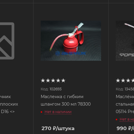
Код:
102693
Код:
1345
ечник
Масленка с гибким
Маслён
 плоских
шлангом 300 мл 78300
стальна
прессмасленок D16 <>
05114 Pr
Нет в наличии
Нет в 
270
₽
/штука
990
₽