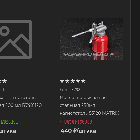
20
Код:
113792
а - нагнетатель
Маслёнка рычажная
я 200 мл R7401120
стальная 250мл
нагнетатель 53120 MATRIX
наличии: 1
Нет в наличии
штука
440
₽
/штука