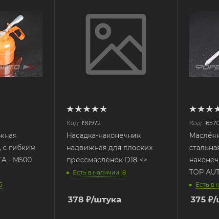
Код:
190972
Код:
1657
жная
Насадка-наконечник
Маслён
, с гибким
надвижная для плоских
стальна
А - М500
прессмасленок D18 <>
наконеч
TOP AU
Есть в наличии: 8
5
Есть в 
378
₽
/штука
375
₽
/