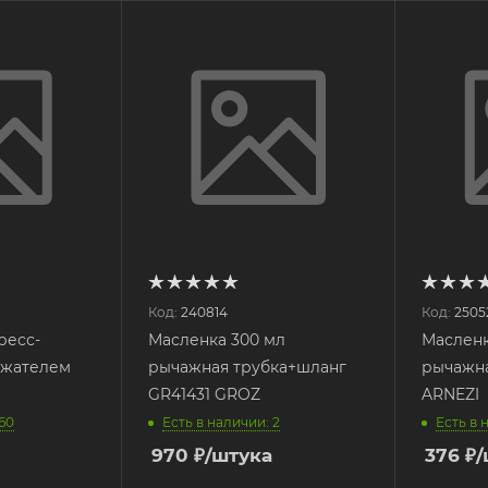
Код:
240814
Код:
2505
ресс-
Масленка 300 мл
Масленк
ржателем
рычажная трубка+шланг
рычажна
GR41431 GROZ
ARNEZI
 60
Есть в наличии: 2
Есть в 
970
₽
/штука
376
₽
/