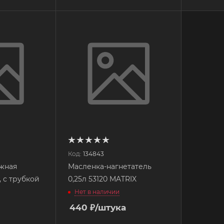
Код:
134843
жная
Масленка-нагнетатель
, с трубкой
0,25л 53120 MATRIX
Нет в наличии
440
₽
/штука