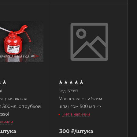
81
Код:
67997
ка рычажная
Масленка с гибким
я 300мл, с трубкой
шлангом 500 мл <>
essol
Нет в наличии
наличии
/штука
300
₽
/штука