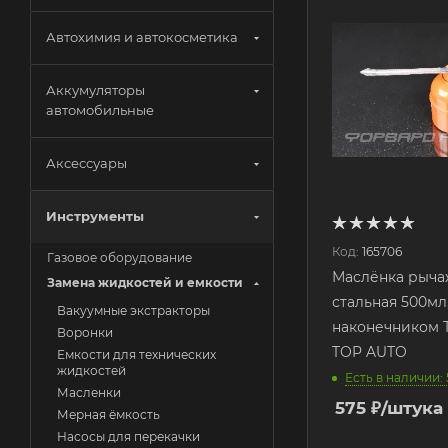
Автохимия и автокосметика
Аккумуляторы
автомобильные
Аксессуары
Инструменты
Код:
165706
Газовое оборудование
Маслёнка рыча
Замена жидкостей и емкости
стальная 500мл
Вакуумные экстракторы
наконечником Т
Воронки
TOP AUTO
Емкости для технических
жидкостей
Есть в наличии: 
Масленки
575
₽
/штука
Мерная ёмкость
Насосы для перекачки