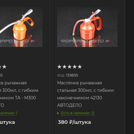
05
Код:
139895
ка рычажная
Маслёнка рычажная
я 300мл, с гибким
стальная 300мл, с гибким
ником ТА - М300
наконечником 42130
TO
АВТОДЕЛО
наличии: 1
Есть в наличии: 12
штука
380
₽
/штука