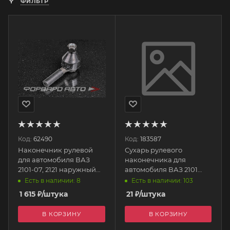
ФИЛЬТР
Код:
62490
Код:
183587
Наконечник рулевой
Сухарь рулевого
для автомобиля ВАЗ
наконечника для
2101-07, 2121 наружный
автомобиля ВАЗ 2101
короткий (1шт) 11635 02
2101-3003066 ПЛАСТИК
Есть в наличии: 8
Есть в наличии: 103
LEMFORDER
1 615
₽
/штука
21
₽
/штука
В КОРЗИНУ
В КОРЗИНУ