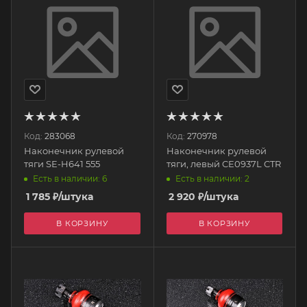
Код:
283068
Код:
270978
Наконечник рулевой
Наконечник рулевой
тяги SE-H641 555
тяги, левый CE0937L CTR
Есть в наличии: 6
Есть в наличии: 2
1 785
₽
/штука
2 920
₽
/штука
В КОРЗИНУ
В КОРЗИНУ