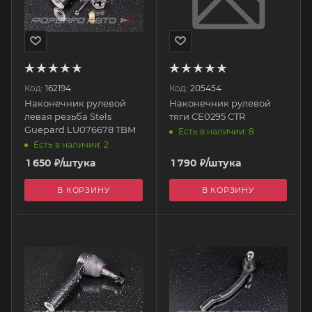
Код:
162194
Код:
205454
Наконечник рулевой
Наконечник рулевой
левая резьба Stels
тяги CE0295 CTR
Guepard LU076678 TBM
Есть в наличии: 8
Есть в наличии: 2
1 650
₽
/штука
1 790
₽
/штука
В КОРЗИНУ
В КОРЗИНУ