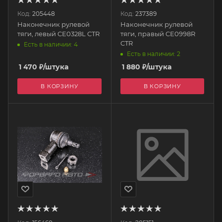
Код:
205448
Код:
237389
Наконечник рулевой
Наконечник рулевой
тяги, левый CE0328L CTR
тяги, правый CE0998R
CTR
Есть в наличии: 4
Есть в наличии: 2
1 470
₽
/штука
1 880
₽
/штука
В КОРЗИНУ
В КОРЗИНУ