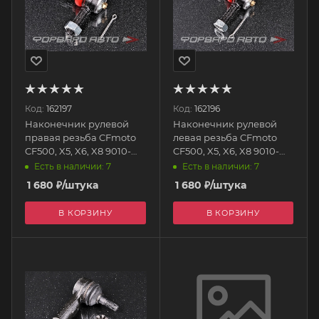
Код:
162197
Код:
162196
Наконечник рулевой
Наконечник рулевой
правая резьба CFmoto
левая резьба CFmoto
CF500, X5, X6, X8 9010-
CF500, X5, X6, X8 9010-
100530-20000-R TBM
100530-20000-L TBM
Есть в наличии: 7
Есть в наличии: 7
1 680
₽
/штука
1 680
₽
/штука
В КОРЗИНУ
В КОРЗИНУ