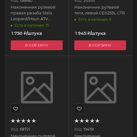
Код:
156460
Код:
205151
Наконечник рулевой
Наконечник рулевой
правая резьба Stels
тяги, левый CE0253L CTR
Leopard/Hsun ATV
Есть в наличии: 6
500/700, Hisun LU021932
Есть в наличии: 15
TBM
1 750
₽
/штука
1 945
₽
/штука
В КОРЗИНУ
В КОРЗИНУ
Код:
68721
Код:
194191
Наконечник рулевой
Наконечник