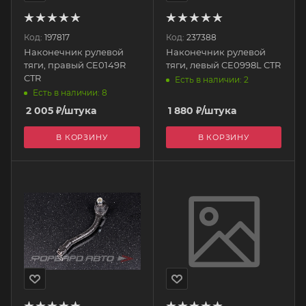
Код:
197817
Код:
237388
Наконечник рулевой
Наконечник рулевой
тяги, правый CE0149R
тяги, левый CE0998L CTR
CTR
Есть в наличии: 2
Есть в наличии: 8
2 005
₽
/штука
1 880
₽
/штука
В КОРЗИНУ
В КОРЗИНУ