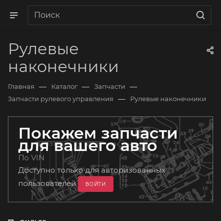
Рулевые
наконечники
—
—
—
Главная
Каталог
Запчасти
—
Запчасти рулевого управления
Рулевые наконечники
Покажем запчасти
для вашего авто
По VIN
Доступно только для авторизованных
пользователей
ВОЙТИ