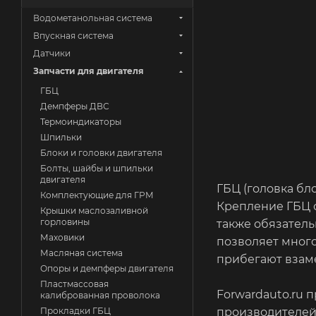
Водометанольная система
Впускная система
Датчики
Запчасти для двигателя
ГБЦ
Демпферы ДВС
Термоиндикаторы
Шпильки
Блоки и головки двигателя
Болты, шайбы и шпильки
двигателя
ГБЦ (головка бл
Комплектующие для ГРМ
Крепление ГБЦ о
Крышки маслозаливной
горловины
также обязатель
Маховики
позволяет много
Масляная система
прибегают взаме
Опоры и демпферы двигателя
Пластмассовая
Forwardauto.ru 
калиброванная проволока
производителей 
Прокладки ГБЦ