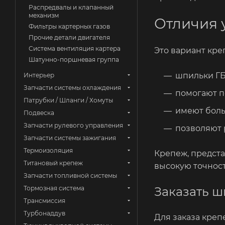
Распредвалы и клапанный
механизм
Отличия 
Фильтры картерных газов
Прочие детали двигателя
Система вентиляция картера
Это вариант кре
Шатунно-поршневая группа
шпильки ГБ
Интерьер
Запчасти системы охлаждения
помогают п
Патрубки / Шланги / Хомуты
имеют боль
Подвеска
Запчасти рулевого управления
позволяют 
Запчасти системы зажигания
Термоизоляция
Крепеж, предста
Титановый крепеж
высокую точност
Запчасти топливной системы
Заказать 
Тормозная система
Трансмиссия
Турбонаддув
Для заказа креп