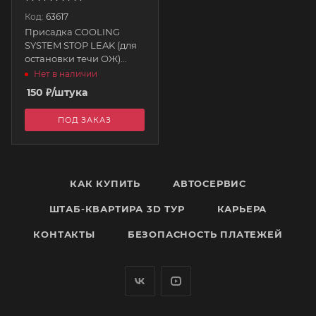
Код:
63617
Присадка COOLING
SYSTEM STOP LEAK (для
остановки течи ОЖ)
325мл W45644 WYNN'S
Нет в наличии
150
₽
/штука
ПОД ЗАКАЗ
КАК КУПИТЬ
АВТОСЕРВИС
ШТАБ-КВАРТИРА 3D ТУР
КАРЬЕРА
КОНТАКТЫ
БЕЗОПАСНОСТЬ ПЛАТЕЖЕЙ