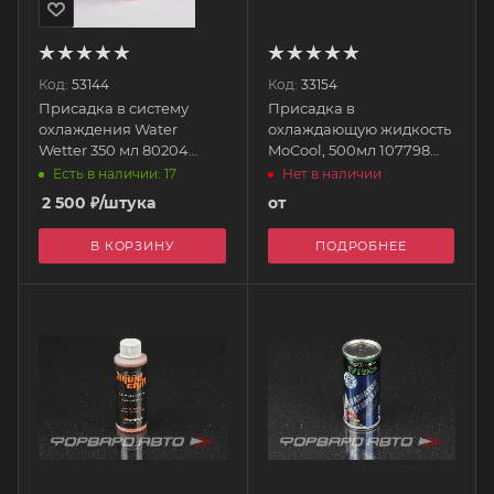
Код:
53144
Код:
33154
Присадка в систему
Присадка в
охлаждения Water
охлаждающую жидкость
Wetter 350 мл 80204
MoCool, 500мл 107798
REDLINE
MOTUL
Есть в наличии: 17
Нет в наличии
2 500
₽
/штука
от
В КОРЗИНУ
ПОДРОБНЕЕ