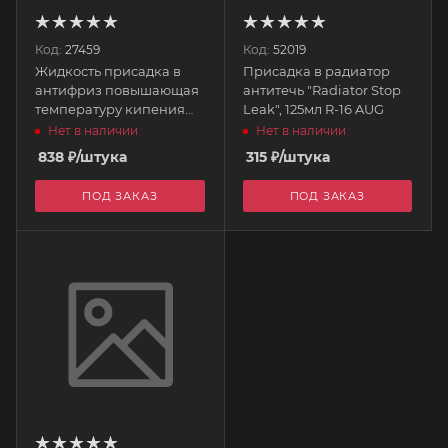
Код:
27459
Код:
52019
Жидкость присадка в
Присадка в радиатор
антифриз повышающая
антитечь "Radiator Stop
температуру кипения
Leak", 125мл R-16 AUG
MMRA-LC MISHIMOTO
Нет в наличии
Нет в наличии
838
₽
/штука
315
₽
/штука
ПОД ЗАКАЗ
ПОД ЗАКАЗ