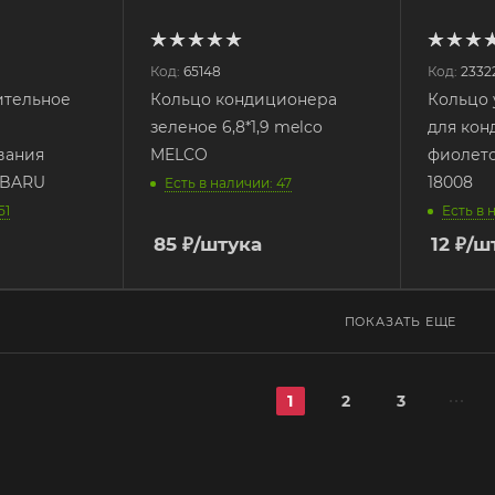
Код:
65148
Код:
2332
ительное
Кольцо кондиционера
Кольцо 
зеленое 6,8*1,9 melco
для ко
вания
MELCO
фиолетов
UBARU
18008
Есть в наличии: 47
51
Есть в 
85
₽
/штука
12
₽
/ш
ПОКАЗАТЬ ЕЩЕ
1
2
3