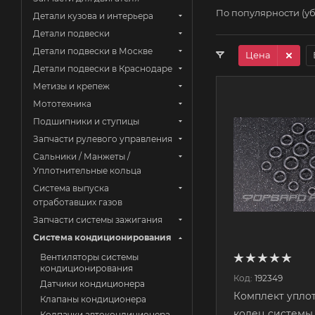
По популярности (у
Детали кузова и интерьера
Детали подвески
Детали подвески в Москве
Цена
Детали подвески в Краснодаре
Метизы и крепеж
Мототехника
Подшипники и ступицы
Запчасти рулевого управления
Сальники / Манжеты /
Уплотнительные кольца
Система выпуска
отработавших газов
Запчасти системы зажигания
Система кондиционирования
Вентиляторы системы
кондиционирования
Код:
192349
Датчики кондиционера
Комплект упло
Клапаны кондиционера
колец системы
Колпачки автокондиционера