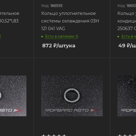
Код:
186593
Код:
1861
ительное
Кольцо уплотнительное
Кольцо 
,52*1,83
системы охлаждения 03H
кондици
121 041 VAG
250637
1
Есть в наличии: 6
Есть в 
872
₽
/штука
49
₽
/