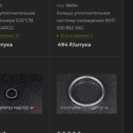
03
Код:
186594
уплотнительное
Кольцо уплотнительное
онера 9,25*1,78
системы охлаждения WHT
 CARGO
000 862 VAG
наличии: 10
Есть в наличии: 5
штука
494
₽
/штука