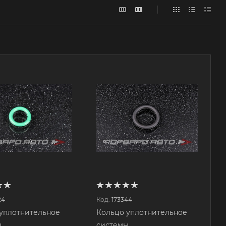
24
Код:
173344
уплотнительное
Кольцо уплотнительное
ы
системы