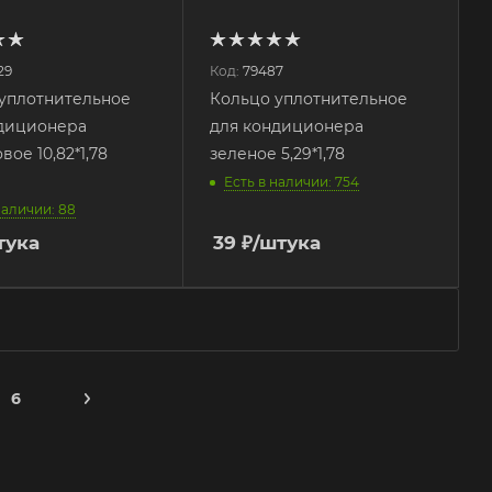
29
Код:
79487
уплотнительное
Кольцо уплотнительное
ндиционера
для кондиционера
ое 10,82*1,78
зеленое 5,29*1,78
Есть в наличии: 754
наличии: 88
тука
39
₽
/штука
6