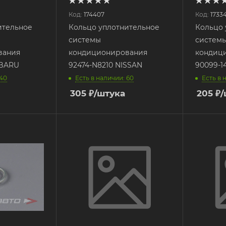
Код:
174407
Код:
1733
ительное
Кольцо уплотнительное
Кольцо 
системы
систем
вания
кондиционирования
кондиц
UBARU
92474-N8210 NISSAN
90099-1
 40
Есть в наличии: 60
Есть в 
305
₽
/штука
205
₽
/