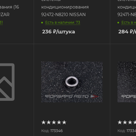
ания (16
кондиционирования
кондиц
LUZAR
92472-N8210 NISSAN
92471-N
31
Есть в наличии: 73
Есть в 
236
₽
/штука
284
₽
Код:
173346
Код:
1733