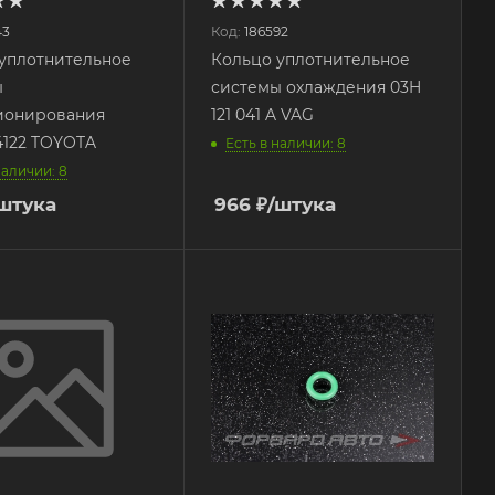
43
Код:
186592
уплотнительное
Кольцо уплотнительное
ы
системы охлаждения 03H
ионирования
121 041 A VAG
4122 TOYOTA
Есть в наличии: 8
наличии: 8
штука
966
₽
/штука