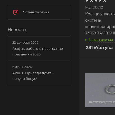
Код:
215692
Оставить отзыв
Кольцо уплотн
системы
кондициониро
Новости
73039-TA010 S
Есть в наличии:
22 декабря 2025
231
₽
/штука
График работы в новогодние
праздники 2026
6 июня 2024
Акция! Приведи друга -
получи бонус!