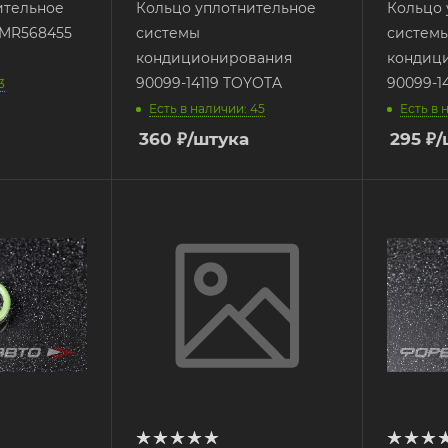
ительное
Кольцо уплотнительное
Кольцо 
 MR568455
системы
систем
кондиционирования
кондиц
90099-14119 TOYOTA
90099-1
3
Есть в наличии: 45
Есть в 
360
₽
/штука
295
₽
/