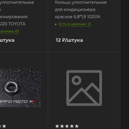
уплотнительное
Кольцо уплотнительное
ы
для кондиционера
ионирования
красное 6,8*1,9 10251A
4120 TOYOTA
Есть в наличии: 10
наличии: 67
штука
12
₽
/штука