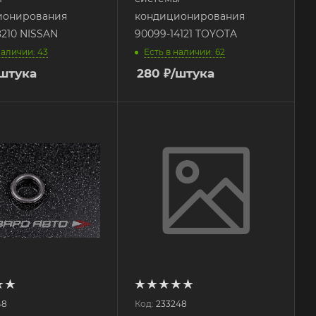
ионирования
кондиционирования
8210 NISSAN
90099-14121 TOYOTA
наличии: 43
Есть в наличии: 62
/штука
280
₽
/штука
48
Код:
233248