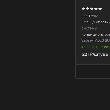
Код:
195912
Кольцо уплотн
системы
кондициониро
73039-TA020 S
Есть в наличии: 
221
₽
/штука