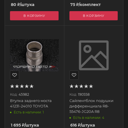
80
₽
/штука
75
₽
/комплект
В КОРЗИНУ
В КОРЗИНУ
Код:
45982
Код:
190558
Втулка заднего моста
Сайлентблок подушки
41231-24010 TOYOTA
дифференциала R8-
55476-JG20A R8
Есть в наличии: 1
Есть в наличии: 4
1 695
₽
/штука
616
₽
/штука