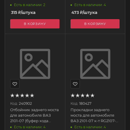
Есть в наличии: 2
Есть в наличии: 4
315
₽
/штука
473
₽
/штука
В КОРЗИНУ
В КОРЗИНУ
Код:
240902
Код:
180427
Отбойник заднего моста
Прокладки заднего
для автомобиля ВАЗ
моста для автомобиля
2101-07 (буфер хода
ВАЗ 2101-07 к-т RG2107-
сжатия) 11344 Балаково
2400000 RIGINAL
Есть в наличии: 4
Есть в наличии: 4