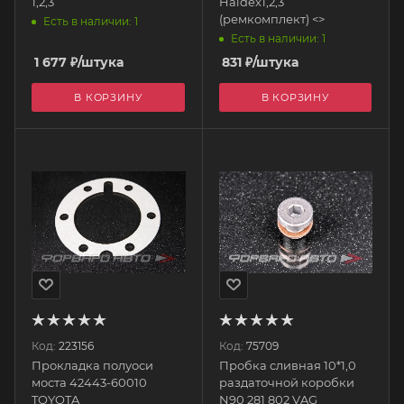
1,2,3
Haldex1,2,3
(ремкомплект) <>
Есть в наличии: 1
Есть в наличии: 1
1 677
₽
/штука
831
₽
/штука
В КОРЗИНУ
В КОРЗИНУ
Код:
223156
Код:
75709
Прокладка полуоси
Пробка сливная 10*1,0
моста 42443-60010
раздаточной коробки
TOYOTA
N90 281 802 VAG