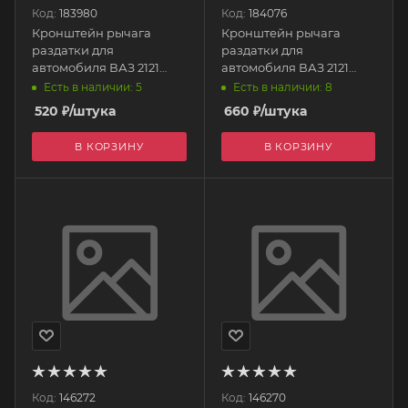
Код:
183980
Код:
184076
Кронштейн рычага
Кронштейн рычага
раздатки для
раздатки для
автомобиля ВАЗ 2121
автомобиля ВАЗ 2121
малый (вкл.
большой (блокировки
Есть в наличии: 5
Есть в наличии: 8
понижающей передачи)
диф-ла) 21230-1802236-00
520
₽
/штука
660
₽
/штука
21210-1804021-00
Тольятти
Тольятти
В КОРЗИНУ
В КОРЗИНУ
Код:
146272
Код:
146270