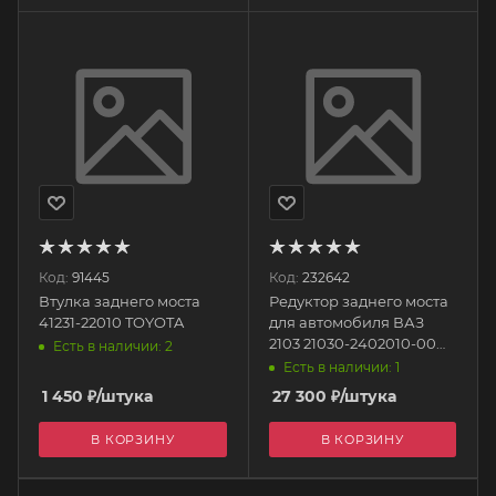
Код:
91445
Код:
232642
Втулка заднего моста
Редуктор заднего моста
41231-22010 TOYOTA
для автомобиля ВАЗ
2103 21030-2402010-00
Есть в наличии: 2
АВТОСТАНДАРТ
Есть в наличии: 1
1 450
₽
/штука
27 300
₽
/штука
В КОРЗИНУ
В КОРЗИНУ