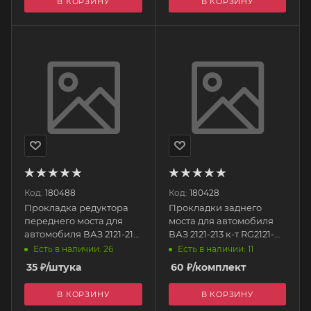
В КОРЗИНУ
В КОРЗИНУ
Код:
180488
Код:
180428
Прокладка редуктора
Прокладки заднего
переднего моста для
моста для автомобиля
автомобиля ВАЗ 2121-213-
ВАЗ 2121-213 к-т RG2121-
2123 (передней крышки)
2400000 RIGINAL
Есть в наличии: 26
Есть в наличии: 11
паронит 2121-2301070
35
₽
/штука
60
₽
/комплект
НЕОДИЗАЙН
В КОРЗИНУ
В КОРЗИНУ