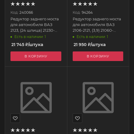
Код:
240066
Код:
94264
Редуктор заднего моста
Редуктор заднего моста
для автомобиля ВАЗ
для автомобиля ВАЗ
2123, (24 шлица) 21230-
2106-2121, (3,9) 21060-
2402010-88
2402010 ПАРКС
Есть в наличии: 1
Есть в наличии: 1
АВТОСТАНДАРТ
21 745
₽
/штука
21 950
₽
/штука
В КОРЗИНУ
В КОРЗИНУ