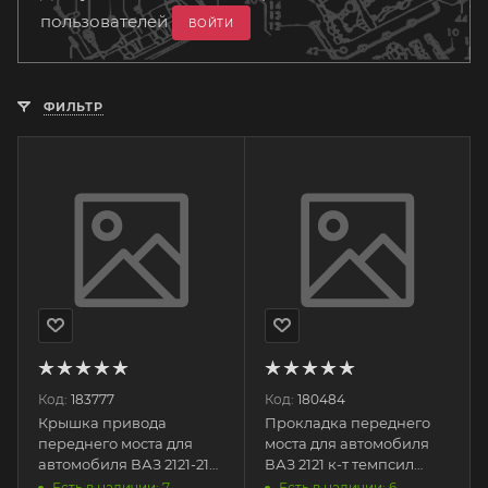
пользователей
ВОЙТИ
ФИЛЬТР
Код:
183777
Код:
180484
Крышка привода
Прокладка переднего
переднего моста для
моста для автомобиля
автомобиля ВАЗ 2121-213
ВАЗ 2121 к-т темпсил
(треугольник) 21210-
НЕОДИЗАЙН
Есть в наличии: 7
Есть в наличии: 6