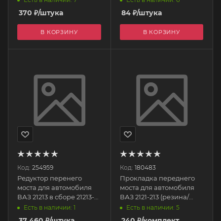
2303086-00 Тольятти
370
₽
/штука
84
₽
/штука
В КОРЗИНУ
В КОРЗИНУ
Код:
254959
Код:
180483
Редуктор перенего
Прокладка переднего
моста для автомобиля
моста для автомобиля
ВАЗ 21213 в сборе 21213-
ВАЗ 2121-213 (резина/
2302010-10 АвтоВАЗ
пробка) к-т САМАРА
Есть в наличии: 1
Есть в наличии: 5
37 460
₽
/штука
240
₽
/комплект