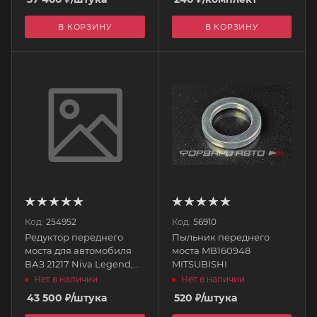
В КОРЗИНУ
В КОРЗИНУ
Код:
254952
Код:
56910
Редуктор переднего
Пыльник переднего
моста для автомобиля
моста MB160948
ВАЗ 21217 Niva Legend,
MITSUBISHI
4x4, Urban (Завод) Lada
Нет в наличии
Нет в наличии
21217-2302010-00
43 500
₽
/штука
520
₽
/штука
АвтоВАЗ