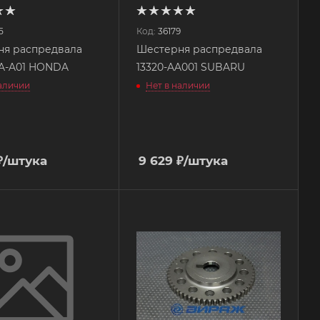
5
Код:
36179
ня распредвала
Шестерня распредвала
NA-A01 HONDA
13320-AA001 SUBARU
наличии
Нет в наличии
₽
/штука
9 629
₽
/штука