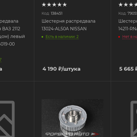
Код:
138451
Код:
7905
редвала
Шестерня распредвала
Шестер
 ВАЗ 2112
13024-AL50A NISSAN
14211-R
ьцом) левый
Есть в наличии: 2
Нет в 
6019-00
7
а
4 190
₽
/штука
5 665