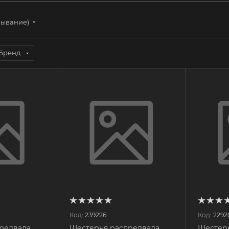
бывание)
Бренд
Код:
239226
Код:
2292
редвала
Шестерня распредвала
Шестер