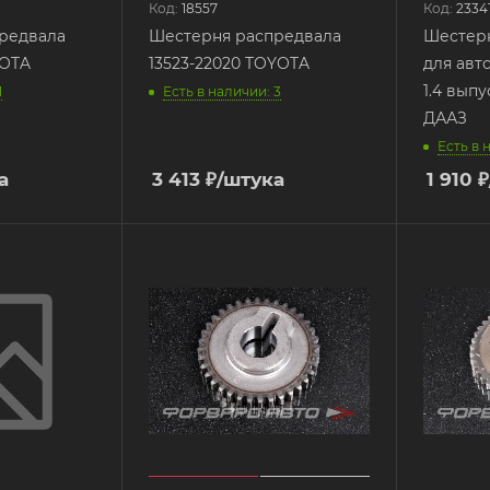
Код:
18557
Код:
2334
редвала
Шестерня распредвала
Шестер
YOTA
13523-22020 TOYOTA
для авт
1.4 выпу
1
Есть в наличии: 3
ДААЗ
Есть в 
а
3 413
₽
/штука
1 910
₽