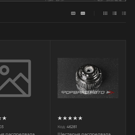
03
Код:
46281
ня распредвала
Шестерня распредвала