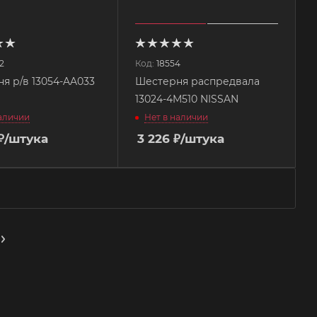
2
Код:
18554
я р/в 13054-AA033
Шестерня распредвала
U
13024-4M510 NISSAN
наличии
Нет в наличии
₽
/штука
3 226
₽
/штука