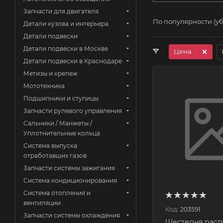
Запчасти для двигателя
По популярности (у
Детали кузова и интерьера
Детали подвески
Детали подвески в Москве
Цена
Детали подвески в Краснодаре
Метизы и крепеж
Мототехника
Подшипники и ступицы
Запчасти рулевого управления
Сальники / Манжеты /
Уплотнительные кольца
Система выпуска
отработавших газов
Запчасти системы зажигания
Система кондиционирования
Система отопления и
вентиляции
Код:
203591
Запчасти системы охлаждения
Шестерня расп