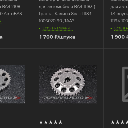
 ВАЗ 2108
для автомобиля ВАЗ 11183 (
для авт
20 АвтоВАЗ
Гранта, Калина 8кл.) 11183-
1.4 впус
1006020-90 ДААЗ
11194-10
7
Есть в наличии: 1
Есть в 
а
1 700
₽
/штука
1 900