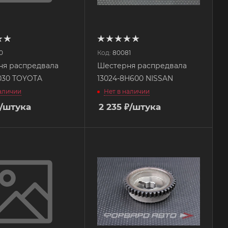
0
Код:
80081
ня распредвала
Шестерня распредвала
1030 TOYOTA
13024-8H600 NISSAN
наличии
Нет в наличии
/штука
2 235
₽
/штука