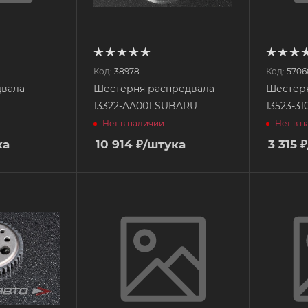
Код:
38978
Код:
5706
двала
Шестерня распредвала
Шестер
13322-AA001 SUBARU
13523-3
Нет в наличии
Нет в 
ка
10 914
₽
/штука
3 315
₽