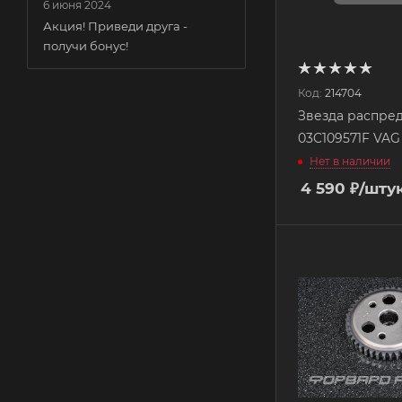
6 июня 2024
Акция! Приведи друга -
получи бонус!
Код:
214704
Звезда распре
03C109571F VAG
Нет в наличии
4 590
₽
/шту