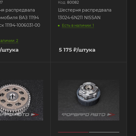
17
Код:
80082
ня распредвала
Шестерня распредвала
омобиля ВАЗ 11194
13024-6N211 NISSAN
ск 11194-1006031-00
Есть в наличии: 1
наличии: 2
/штука
5 175
₽
/штука