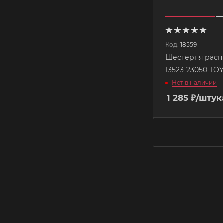
Код:
18559
Шестерня расп
13523-23050 TO
Нет в наличии
1 285
₽
/штук