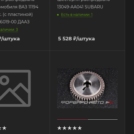
омобиля ВАЗ 11194
13049-AA041 SUBARU
к. (с пластиной)
Есть в наличии: 1
06019-00 ДААЗ
наличии: 3
₽
/штука
5 528
₽
/штука