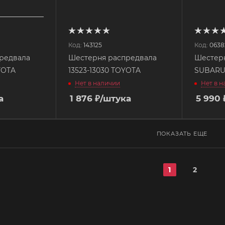
Код:
143125
Код:
0638
редвала
Шестерня распредвала
Шестерн
YOTA
13523-13030 TOYOTA
SUBAR
Нет в наличии
Нет в 
а
1 876
₽
/штука
5 990
ПОКАЗАТЬ ЕЩЕ
1
2