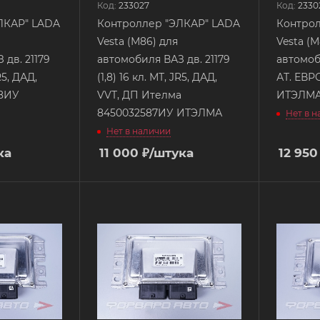
Код:
233027
Код:
2330
ЛКАР" LADA
Контроллер "ЭЛКАР" LADA
Контрол
Vesta (М86) для
Vesta (М86) для
 дв. 21179
автомобиля ВАЗ дв. 21179
автомоб
JR5, ДАД,
(1,8) 16 кл. МТ, JR5, ДАД,
АТ. ЕВР
48ИУ
VVT, ДП Ителма
ИТЭЛМ
8450032587ИУ ИТЭЛМА
Нет в 
Нет в наличии
ка
11 000
₽
/штука
12 950