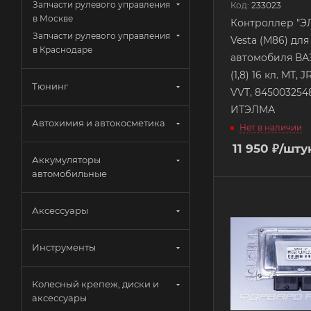
Запчасти рулевого управления
Код:
233023
в Москве
Контроллер "Э
Запчасти рулевого управления
Vesta (М86) для
в Краснодаре
автомобиля ВАЗ
(1,8) 16 кл. МТ, 
Тюнинг
VVT, 84500325
ИТЭЛМА
Автохимия и автокосметика
Нет в наличии
11 950
₽
/шту
Аккумуляторы
автомобильные
Аксессуары
Инструменты
Колесный крепеж, диски и
аксессуары