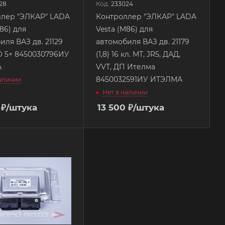
28
Код:
233024
лер "ЭЛКАР" LADA
Контроллер "ЭЛКАР" LADA
Vesta (М86) для
иля ВАЗ дв. 21129
автомобиля ВАЗ дв. 21179
О 5+ 8450030796ИУ
(1,8) 16 кл. МТ, JR5, ДАД,
А
VVT, ДП Ителма
8450032591ИУ ИТЭЛМА
наличии
Нет в наличии
₽
/штука
13 500
₽
/штука