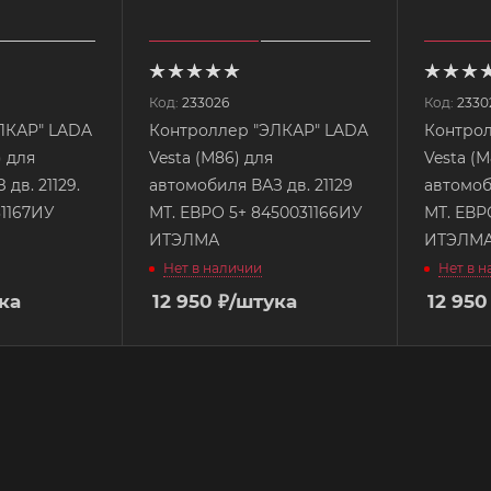
Код:
233026
Код:
2330
ЛКАР" LADA
Контроллер "ЭЛКАР" LADA
Контрол
Vesta (М86) для
Vesta (М86) для
дв. 21129.
автомобиля ВАЗ дв. 21129
автомоб
31167ИУ
МТ. ЕВРО 5+ 8450031166ИУ
МТ. ЕВР
ИТЭЛМА
ИТЭЛМ
Нет в наличии
Нет в 
ка
12 950
₽
/штука
12 950