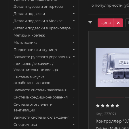
По популярности (у
Детали кузова и интерьера
Детали подвески
Детали подвески в Москве
Цена
Детали подвески в Краснодаре
Метизы и крепеж
Мототехника
Подшипники и ступицы
Запчасти рулевого управления
Сальники / Манжеты /
Уплотнительные кольца
Система выпуска
отработавших газов
Запчасти системы зажигания
Система кондиционирования
Система отопления и
вентиляции
Код:
233021
Запчасти системы охлаждения
Контроллер "Э
Спецтехника
X-Ray (М86) для