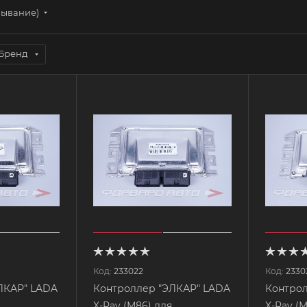
бывание)
Бренд
Код:
233022
Код:
2330
ЛКАР" LADA
Контроллер "ЭЛКАР" LADA
Контрол
X-Ray (М86) для
X-Ray (М86) для