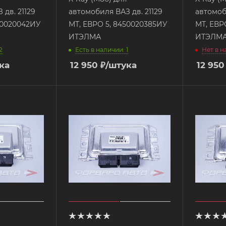
 дв. 21129
автомобиля ВАЗ дв. 21129
автомоб
50020042ИУ
МТ, ЕВРО 5, 8450020385ИУ
МТ, ЕВР
ИТЭЛМА
ИТЭЛМ
2
Есть в наличии: 1
Нет в 
ка
12 950
₽
/штука
12 950