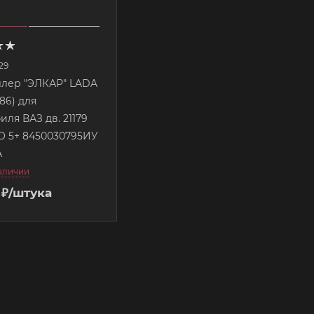
29
лер "ЭЛКАР" LADA
иля ВАЗ дв. 21179
О 5+ 8450030795ИУ
А
наличии
₽
/штука