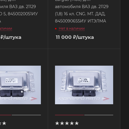
иля ВАЗ дв. 21129
автомобиля ВАЗ дв. 21129
О 5, 8450020051ИУ
(1,8) 16 кл. CNG. МТ. ДАД,
А
8450090655ИУ ИТЭЛМА
наличии
Нет в наличии
₽
/штука
11 000
₽
/штука