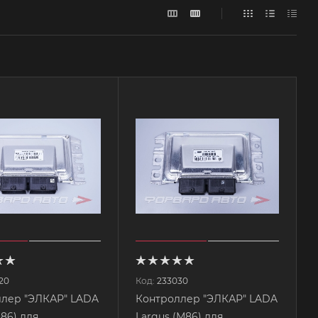
20
Код:
233030
лер "ЭЛКАР" LADA
Контроллер "ЭЛКАР" LADA
Largus (М86) для