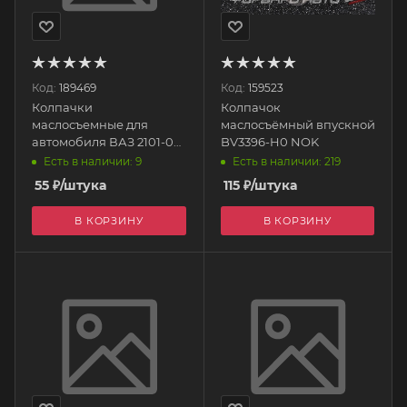
Код:
189469
Код:
159523
Колпачки
Колпачок
маслосъемные для
маслосъёмный впускной
автомобиля ВАЗ 2101-09.
BV3396-H0 NOK
(1шт) 70-22737-00 VICTOR
Есть в наличии: 9
Есть в наличии: 219
REINZ
55
₽
/штука
115
₽
/штука
В КОРЗИНУ
В КОРЗИНУ