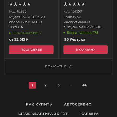
Код:
62836
Код:
154550
Муфта VVT-i 1JZ 2JZ в
Колпачок
сборе 13050-46010
маслосъёмный
TOYOTA
выпускной BV3396-I0
NOK
Есть в наличии: 178
Есть в наличии: 3
от
22 515 ₽
95
₽
/штука
ПОДРОБНЕЕ
В КОРЗИНУ
ПОКАЗАТЬ ЕЩЕ
1
2
3
46
КАК КУПИТЬ
АВТОСЕРВИС
ШТАБ-КВАРТИРА 3D ТУР
КАРЬЕРА