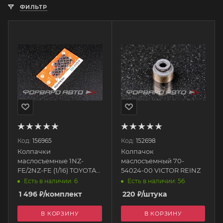
ФИЛЬТР
Код:
156965
Код:
152698
Колпачки
Колпачок
маслосъемные 1NZ-
маслосъемный 70-
FE/2NZ-FE (1/16) TOYOTA
54024-00 VICTOR REINZ
(M=FKM) IVS110071-I00
Есть в наличии: 6
Есть в наличии: 56
ITE
1 496
₽
/комплект
220
₽
/штука
В КОРЗИНУ
В КОРЗИНУ