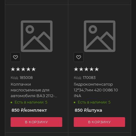
Код:
185008
Код:
170083
Колпачки
Гидрокомпенсатор
маслосъемные для
12*34,7мм 420 0086 10
автомобиля ВАЗ 2112-
INA
2170 (16 шт) 12-26058-03
Есть в наличии: 5
Есть в наличии: 5
VICTOR REINZ
850
₽
/комплект
850
₽
/штука
В КОРЗИНУ
В КОРЗИНУ