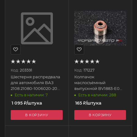
Код:
203591
Код:
171227
Шестерня распредвала
Колпачок
для автомобиля ВАЗ
маслосъёмный
2108 21080-1006020-20
выпускной BV1883-E0
АвтоВАЗ
NOK
Есть в наличии: 7
Есть в наличии: 288
1 095
₽
/штука
165
₽
/штука
В КОРЗИНУ
В КОРЗИНУ