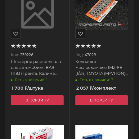
Код:
239226
Код:
47028
Шестерня распредвала
Колпачки
для автомобиля ВАЗ
маслосъемные 1MZ-FE
11183 ( Гранта, Калина
(1/24) TOYOTA (M=VITON)
8кл.) 11183-1006020-90
IVS110890-I00 ITE
Есть в наличии: 1
Есть в наличии: 7
ДААЗ
1 700
₽
/штука
2 057
₽
/комплект
В КОРЗИНУ
В КОРЗИНУ