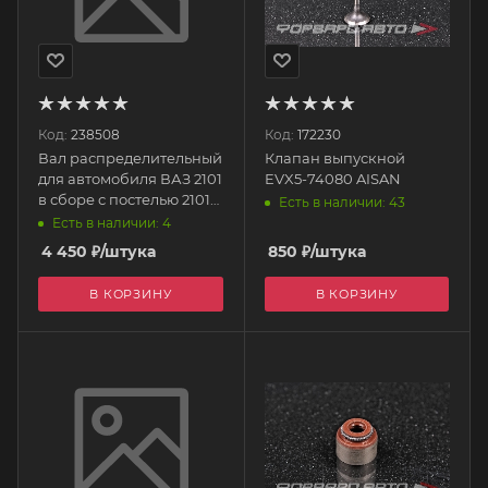
Код:
238508
Код:
172230
Вал распределительный
Клапан выпускной
для автомобиля ВАЗ 2101
EVX5-74080 AISAN
в сборе с постелью 2101-
Есть в наличии: 43
1006008 СТК
Есть в наличии: 4
4 450
₽
/штука
850
₽
/штука
В КОРЗИНУ
В КОРЗИНУ