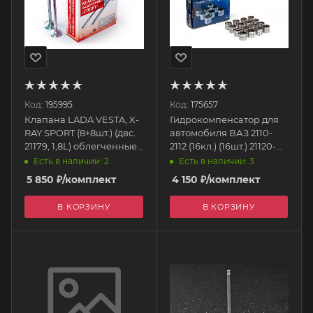
Код:
195995
Код:
175657
Клапана LADA VESTA, X-
Гидрокомпенсатор для
RAY SPORT (8+8шт.) (двс.
автомобиля ВАЗ 2110-
21179, 1,8L) облегченные
2112 (16кл.) (16шт.) 21120-
21177-1007010-95
1007300-11 AVTOGRAD
Есть в наличии: 2
Есть в наличии: 3
Avtostandart
5 850
₽
/комплект
4 150
₽
/комплект
В КОРЗИНУ
В КОРЗИНУ