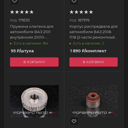
Код:
179533
Код:
187976
Пружина клапана для
Корпус распредвала для
автомобиля ВАЗ 2101
автомобиля ВАЗ 2108-
внутренняя 21010-
1118 (2 части ремонтный)
1007021-008 БелЗАН
21080-1006033-00
Есть в наличии: 184
Есть в наличии: 2
Тольятти
95
₽
/штука
1 890
₽
/комплект
В КОРЗИНУ
В КОРЗИНУ