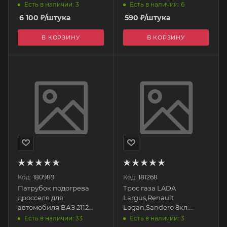
Евро 4 с
(1269 мм) AVP AS2107F
Есть в наличии: 3
Есть в наличии: 6
контроллероми)
Автопартнер
6 100
₽
/штука
590
₽
/штука
CRTR0117909 CARTRONIC
В КОРЗИНУ
В КОРЗИНУ
Код:
180989
Код:
181268
Патрубок подогрева
Трос газа LADA
дросселя для
Largus,Renault
автомобиля ВАЗ 2112
Logan,Sandero 8кл.
48СМ 2112-1148038Р БРТ
(906мм) 6001546868
Есть в наличии: 33
Есть в наличии: 3
ДААЗ