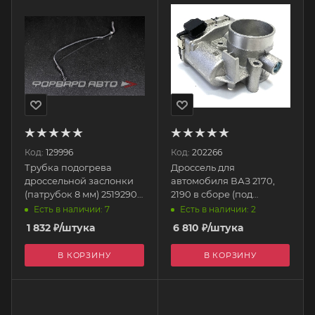
Код:
129996
Код:
202266
Трубка подогрева
Дроссель для
дроссельной заслонки
автомобиля ВАЗ 2170,
(патрубок 8 мм) 25192904
2190 в сборе (под
GENERAL MOTORS
эл.педаль дв. 21127 )
Есть в наличии: 7
Есть в наличии: 2
(контакты в 2 ряда)
1 832
₽
/штука
6 810
₽
/штука
CRTR0126640 CARTRONIC
В КОРЗИНУ
В КОРЗИНУ