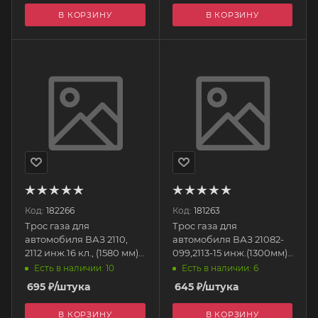
В КОРЗИНУ
В КОРЗИНУ
Код:
182266
Код:
181263
Трос газа для
Трос газа для
автомобиля ВАЗ 2110,
автомобиля ВАЗ 21082-
2112 инж.16 кл., (1580 мм)
099,2113-15 инж.(1300мм)
AVP AS21103F
21082-1108054-01 ДААЗ
Есть в наличии: 10
Есть в наличии: 6
Автопартнер
695
₽
/штука
645
₽
/штука
В КОРЗИНУ
В КОРЗИНУ