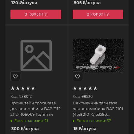
120
₽
/штука
805
₽
/штука
В КОРЗИНУ
В КОРЗИНУ
Код:
238012
Код:
98530
Кронштейн троса газа
Наконечник тяги газа
для автомобиля ВАЗ 2112
для автомобиля ВАЗ 2101
2112-1108069 Тольятти
(453) 2101-5153580
Сызрань
Есть в наличии: 21
Есть в наличии: 37
300
₽
/штука
15
₽
/штука