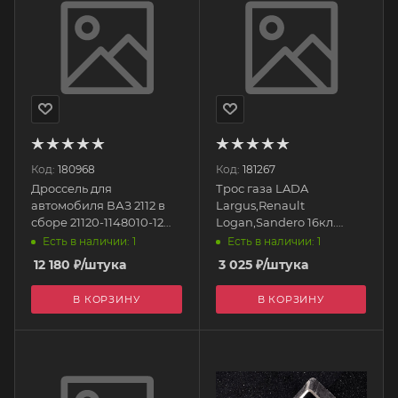
Код:
180968
Код:
181267
Дроссель для
Трос газа LADA
автомобиля ВАЗ 2112 в
Largus,Renault
сборе 21120-1148010-12
Logan,Sandero 16кл.
ДААЗ
(1070мм) 6001548721
Есть в наличии: 1
Есть в наличии: 1
ДААЗ
12 180
₽
/штука
3 025
₽
/штука
В КОРЗИНУ
В КОРЗИНУ