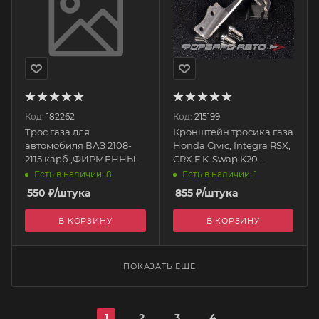
Код:
182262
Код:
215199
Трос газа для
Кронштейн тросика газа
автомобиля ВАЗ 2108-
Honda Civic, Integra RSX,
2115 карб.,ФИРМЕННЫЙ
CRX F K-Swap K20
(1269 мм) AVP AS2108F
EPAA01G25 EPMAN
Есть в наличии: 8
Есть в наличии: 1
Автопартнер
550
₽
/штука
855
₽
/штука
В КОРЗИНУ
В КОРЗИНУ
ПОКАЗАТЬ ЕЩЕ
1
2
3
4