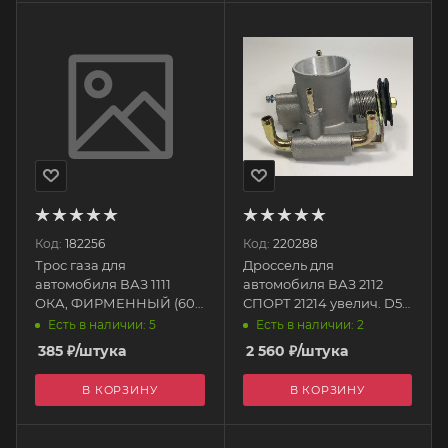
Код:
182256
Код:
220288
Трос газа для
Дроссель для
автомобиля ВАЗ 1111
автомобиля ВАЗ 2112
ОКА, ФИРМЕННЫЙ (605
СПОРТ 21214 увелич. D52
мм) AVP AS1111F
CRTR0120691 CARTRONIC
Есть в наличии: 5
Есть в наличии: 2
Автопартнер
385
₽
/штука
2 560
₽
/штука
В КОРЗИНУ
В КОРЗИНУ