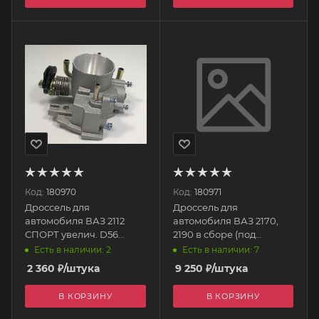
Код:
180970
Код:
180971
Дроссель для
Дроссель для
автомобиля ВАЗ 2112
автомобиля ВАЗ 2170,
СПОРТ увелич. D56
2190 в сборе (под
CRTR0120693 CARTRONIC
эл.педаль дв. 21127 )
Есть в наличии: 2
Есть в наличии: 7
ЭЛКАР 21127-1148010-10
2 360
₽
/штука
9 250
₽
/штука
ЭЛКАР
В КОРЗИНУ
В КОРЗИНУ