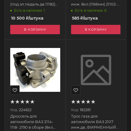
(под эл.педаль дв.11182)
инж. 8кл.(1166мм) 21102-
Largus-Гранта FL 11182-
1108054 ДААЗ
Есть в наличии: 1
Есть в наличии: 6
1148010 ЭЛКАР
10 500
₽
/штука
585
₽
/штука
В КОРЗИНУ
В КОРЗИНУ
Код:
224622
Код:
182261
Дроссель для
Трос газа для
автомобиля ВАЗ 2114-
автомобиля ВАЗ 2107
1118- 2190 в сборе (8кл,
инж.дв.,ФИРМЕННЫЙ