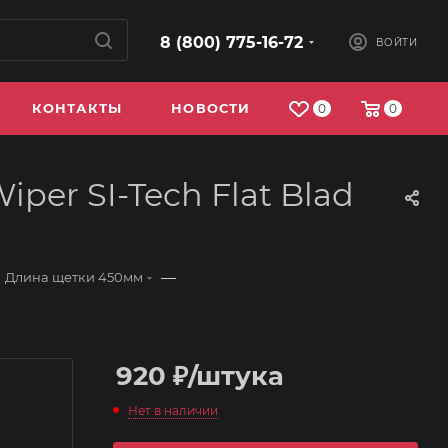
8 (800) 775-16-72
ВОЙТИ
КОНТАКТЫ
НОВОСТИ
0
0
per SI-Tech Flat Blad
—
Длина щетки 450мм
920
₽
/штука
Нет в наличии