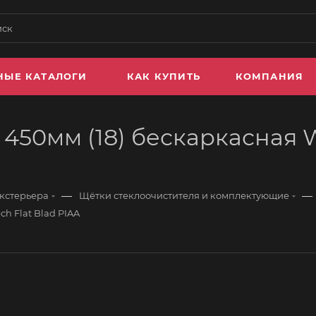
НЫЕ КАТАЛОГИ
КАК КУПИТЬ
КОМПАНИЯ
450мм (18) бескаркасная Wi
—
—
экстерьера
Щётки стеклоочистителя и комплектующие
h Flat Blad PIAA