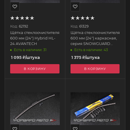
Код:
62192
Код:
61329
Щётка стеклоочистителя
Щётка стеклоочистителя
600 мм (24") Hybrid HL-
600 мм (24") каркасная,
24 AVANTECH
серия SNOWGUARD
(зимняя) SP-24
Есть в наличии: 31
Есть в наличии: 43
AVANTECH
1 095
₽
/штука
1 375
₽
/штука
В КОРЗИНУ
В КОРЗИНУ