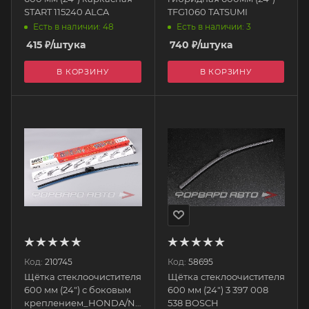
START 115240 ALCA
TFG1060 TATSUMI
Есть в наличии: 48
Есть в наличии: 3
415
₽
/штука
740
₽
/штука
В КОРЗИНУ
В КОРЗИНУ
Код:
210745
Код:
58695
Щётка стеклоочистителя
Щётка стеклоочистителя
600 мм (24") с боковым
600 мм (24") 3 397 008
креплением_HONDA/NISSAN/TOYOTA
538 BOSCH