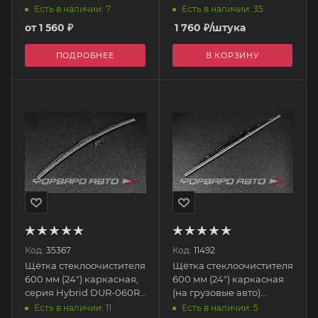
OSAWA-F57-24 OSAWA
Есть в наличии: 35
Есть в наличии: 7
от
1 560 ₽
1 760
₽
/штука
ПОДРОБНЕЕ
В КОРЗИНУ
Код:
35367
Код:
11492
Щётка стеклоочистителя
Щётка стеклоочистителя
600 мм (24") каркасная,
600 мм (24") каркасная
серия Hybrid DUR-060R
(на грузовые авто)
DENSO
TRUCK 134000 ALCA
Есть в наличии: 11
Есть в наличии: 5