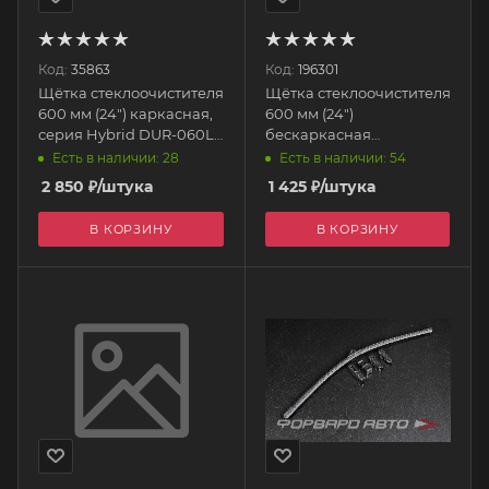
Код:
35863
Код:
196301
Щётка стеклоочистителя
Щётка стеклоочистителя
600 мм (24") каркасная,
600 мм (24")
серия Hybrid DUR-060L
бескаркасная
DENSO
GY000444 GOODYEAR
Есть в наличии: 28
Есть в наличии: 54
2 850
₽
/штука
1 425
₽
/штука
В КОРЗИНУ
В КОРЗИНУ