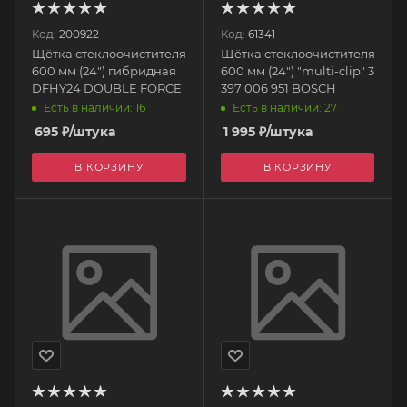
Код:
200922
Код:
61341
Щётка стеклоочистителя
Щётка стеклоочистителя
600 мм (24") гибридная
600 мм (24") "multi-clip" 3
DFHY24 DOUBLE FORCE
397 006 951 BOSCH
Есть в наличии: 16
Есть в наличии: 27
695
₽
/штука
1 995
₽
/штука
В КОРЗИНУ
В КОРЗИНУ