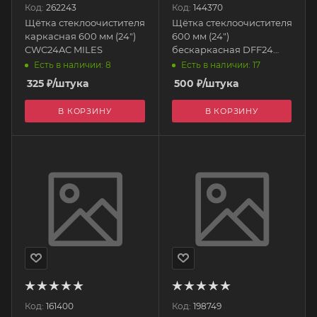
Код:
262243
Код:
144370
Щётка стеклоочистителя
Щётка стеклоочистителя
каркасная 600 мм (24")
600 мм (24")
CWC24AC MILES
бескаркасная DFF24
DOUBLE FORCE
Есть в наличии: 8
Есть в наличии: 17
325
₽
/штука
500
₽
/штука
В КОРЗИНУ
В КОРЗИНУ
Код:
161400
Код:
198749