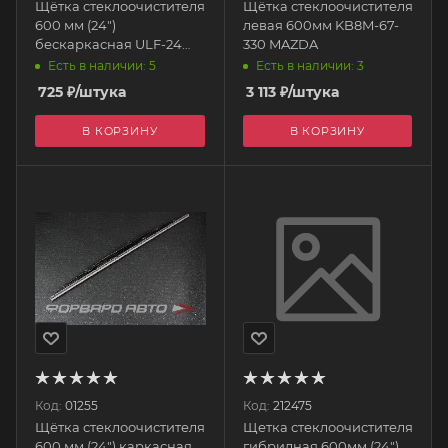
Щётка стеклоочистителя
Щётка стеклоочистителя
600 мм (24")
левая 600мм KB8M-67-
бескаркасная ULF-24
330 MAZDA
AUTOPROFI
Есть в наличии: 5
Есть в наличии: 3
725
₽
/штука
3 113
₽
/штука
В КОРЗИНУ
В КОРЗИНУ
Код:
01255
Код:
212475
Щётка стеклоочистителя
Щетка стеклоочистителя
600 мм (24") каркасная
гибридная 600мм (24")