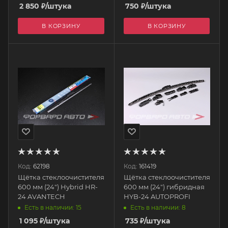
2 850
₽
/штука
750
₽
/штука
В КОРЗИНУ
В КОРЗИНУ
Код:
62198
Код:
161419
Щётка стеклоочистителя
Щётка стеклоочистителя
600 мм (24") Hybrid HR-
600 мм (24") гибридная
24 AVANTECH
HYB-24 AUTOPROFI
Есть в наличии: 15
Есть в наличии: 8
1 095
₽
/штука
735
₽
/штука