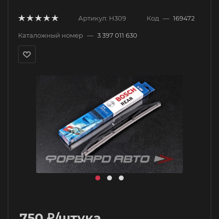
Артикул:
H309
Код
—
169472
Каталожный номер
—
3 397 011 630
750
₽
/штука