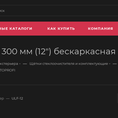
НЫЕ КАТАЛОГИ
КАК КУПИТЬ
КОМПАНИЯ
300 мм (12") бескаркасна
—
—
экстерьера
Щётки стеклоочистителя и комплектующие
UTOPROFI
ер
—
ULF-12