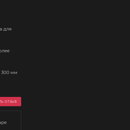
а для
олее
 300 мм
ТЬ ОТЗЫВ
аре