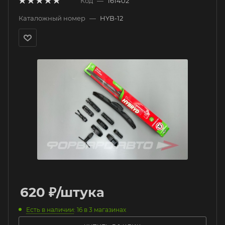
Код
—
161402
Каталожный номер
—
HYB-12
620
₽
/штука
Есть в наличии
: 16
в 3 магазинах