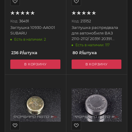
Код:
36491
Код:
213152
Заглушка 10930-AA001
Заглушка распредвала
SUBARU
для автомобиля ВАЗ
2110-2112/ 20391 20391
Есть в наличии: 2
ROSTECO
Есть в наличии: 117
236
₽
/штука
80
₽
/штука
В КОРЗИНУ
В КОРЗИНУ