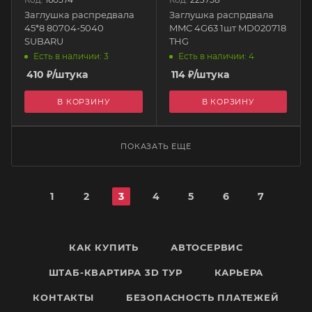
Заглушка распредвала
Заглушка распрдвала
45*8 80704-5040
MMC 4G63 1шт MD020718
SUBARU
THG
Есть в наличии: 3
Есть в наличии: 4
410
₽
/штука
114
₽
/штука
В КОРЗИНУ
В КОРЗИНУ
ПОКАЗАТЬ ЕЩЕ
1
2
3
4
5
6
7
КАК КУПИТЬ
АВТОСЕРВИС
ШТАБ-КВАРТИРА 3D ТУР
КАРЬЕРА
КОНТАКТЫ
БЕЗОПАСНОСТЬ ПЛАТЕЖЕЙ