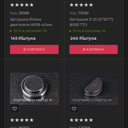
Код:
28568
Код:
172061
Заглушка блока
Заглушка D 20 (0*20*7)
двигателя WPB-40мм
B092 TTO
Есть в наличии: 113
Есть в наличии: 14
145
₽
/штука
240
₽
/штука
В КОРЗИНУ
В КОРЗИНУ
Код:
160574
Код:
223758