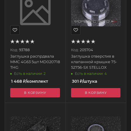
Код:
93788
Код:
205704
Заглушка распрдвала
Заглушка отверстия в
MMC 4G63 5шт MD020718
клапанной крышке 75-
THG
52756-SX STELLOX
Есть в наличии: 2
Есть в наличии: 4
1 468
₽
/комплект
301
₽
/штука
В КОРЗИНУ
В КОРЗИНУ