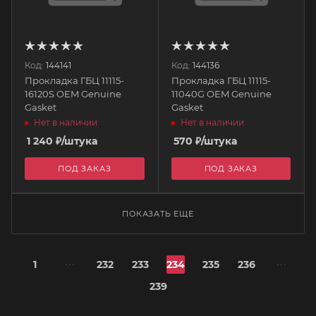
Код:
144141
Код:
144136
Прокладка ГБЦ 11115-
Прокладка ГБЦ 11115-
16120S OEM Genuine
11040G OEM Genuine
Gasket
Gasket
Нет в наличии
Нет в наличии
1 240
₽
/штука
570
₽
/штука
ПОД ЗАКАЗ
ПОД ЗАКАЗ
ПОКАЗАТЬ ЕЩЕ
1
232
233
234
235
236
239