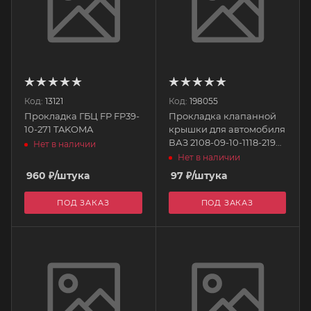
Код:
13121
Код:
198055
Прокладка ГБЦ FP FP39-
Прокладка клапанной
10-271 TAKOMA
крышки для автомобиля
ВАЗ 2108-09-10-1118-2190
Нет в наличии
КАЛИНА-ГРАНТА 8кл
Нет в наличии
силикон СИНИЙ 2108-
960
₽
/штука
97
₽
/штука
1003270с <>
ПОД ЗАКАЗ
ПОД ЗАКАЗ