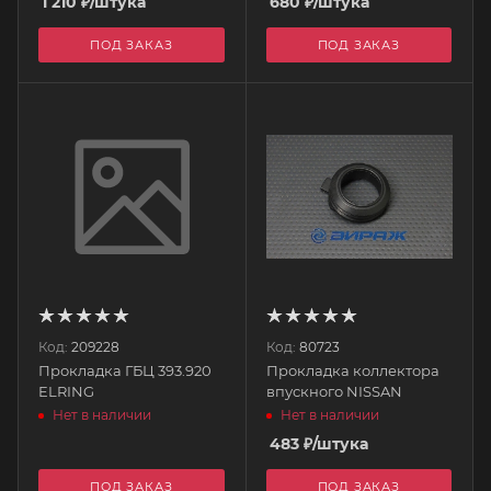
1 210
₽
/штука
680
₽
/штука
ПОД ЗАКАЗ
ПОД ЗАКАЗ
Код:
209228
Код:
80723
Прокладка ГБЦ 393.920
Прокладка коллектора
ELRING
впускного NISSAN
Нет в наличии
Нет в наличии
483
₽
/штука
ПОД ЗАКАЗ
ПОД ЗАКАЗ