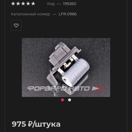
Код
—
199260
Каталожный номер
—
LFR 0966
975
₽
/штука