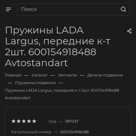
Пружины LADA
Largus, передние к-т
2шт. 600154918488
Avtostandart
—
—
—
Главная
Каталог
Запчасти
Детали подвески
—
—
Пружины подвески
Пружины LADA Largus, передние к-т 2шт. 600154918488
Avtostandart
Код
—
187037
Каталожный номер
—
600154918488