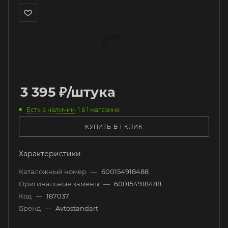
3 395
₽
/штука
Есть в наличии
: 1
в 1 магазине
КУПИТЬ В 1 КЛИК
Характеристики
Каталожный номер
—
600154918488
Оригинальные замены
—
600154918488
Код
—
187037
Бренд
—
Avtostandart