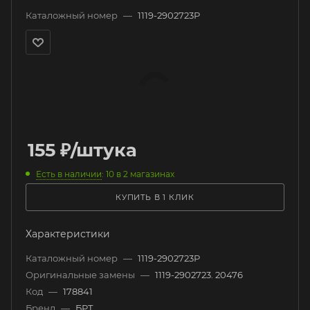
Каталожный номер
—
1119-2902723Р
155
₽
/штука
Есть в наличии
: 10
в 2 магазинах
КУПИТЬ В 1 КЛИК
Характеристики
Каталожный номер
—
1119-2902723Р
Оригинальные замены
—
1119-2902723. 20476
Код
—
178841
Бренд
—
БРТ