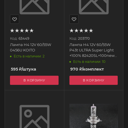
Код:
63449
Код:
203170
Лампа H4 12V 60/55W
Лампа H4 12V 60/55W
0456U KOITO
P43t ULTRA Super Light
+100% 82420SL+100new
Есть в наличии: 2
МАЯК
Есть в наличии: 10
595
₽
/штука
970
₽
/комплект
В КОРЗИНУ
В КОРЗИНУ