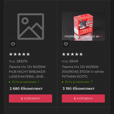
Код:
283274
Код:
63419
Лампа H4 12V 60/55W
Лампа H4 12V 60/55W
P43t NIGHT BREAKER
(100/90W) 3700K V-white
LASER 64193NL-2HB
P0746W KOITO
OSRAM
Есть в наличии: 1
Есть в наличии: 7
2 680
₽
/комплект
3 190
₽
/комплект
В КОРЗИНУ
В КОРЗИНУ