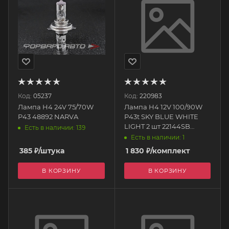
Код:
05237
Код:
220983
Лампа H4 24V 75/70W
Лампа H4 12V 100/90W
P43 48892 NARVA
P43t SKY BLUE WHITE
LIGHT 2 шт 22144SB
Есть в наличии: 139
WOLFRAM
Есть в наличии: 1
385
₽
/штука
1 830
₽
/комплект
В КОРЗИНУ
В КОРЗИНУ