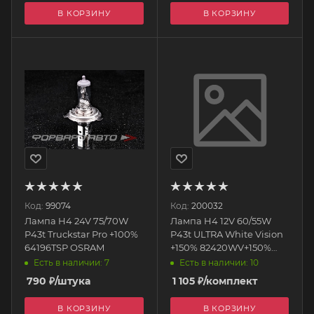
В КОРЗИНУ
В КОРЗИНУ
Код:
99074
Код:
200032
Лампа H4 24V 75/70W
Лампа H4 12V 60/55W
P43t Truckstar Pro +100%
P43t ULTRA White Vision
64196TSP OSRAM
+150% 82420WV+150%
МАЯК
Есть в наличии: 7
Есть в наличии: 10
790
₽
/штука
1 105
₽
/комплект
В КОРЗИНУ
В КОРЗИНУ