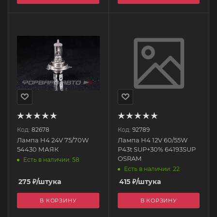
Код:
82678
Код:
92789
Лампа H4 24V 75/70W
Лампа H4 12V 60/55W
54430 МАЯК
Р43t SUP+30% 64193SUP
OSRAM
Есть в наличии: 58
Есть в наличии: 22
275
₽
/штука
415
₽
/штука
В КОРЗИНУ
В КОРЗИНУ