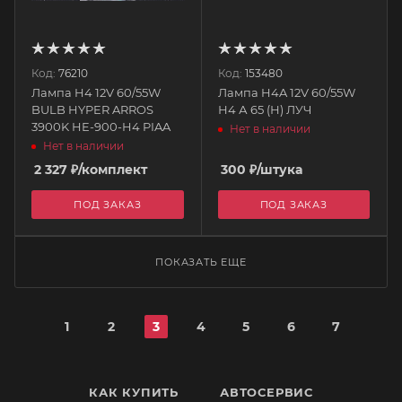
Код:
76210
Код:
153480
Лампа H4 12V 60/55W
Лампа H4A 12V 60/55W
BULB HYPER ARROS
Н4 А 65 (Н) ЛУЧ
3900K HE-900-H4 PIAA
Нет в наличии
Нет в наличии
2 327
₽
/комплект
300
₽
/штука
ПОД ЗАКАЗ
ПОД ЗАКАЗ
ПОКАЗАТЬ ЕЩЕ
1
2
3
4
5
6
7
КАК КУПИТЬ
АВТОСЕРВИС