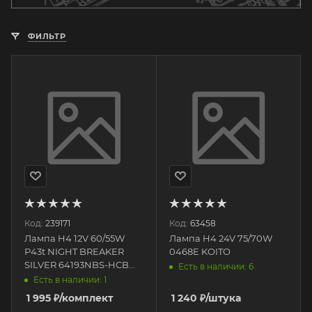
ФИЛЬТР
Код:
239171
Код:
63458
Лампа H4 12V 60/55W
Лампа H4 24V 75/70W
Р43t NIGHT BREAKER
0468E KOITO
SILVER 64193NBS-HCB
Есть в наличии: 6
OSRAM
Есть в наличии: 1
1 995
₽
/комплект
1 240
₽
/штука