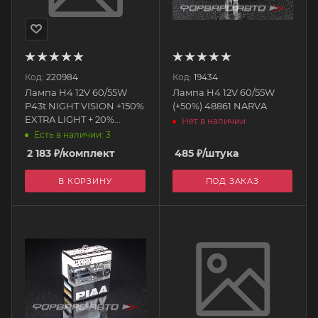
Код:
220984
Код:
19434
Лампа H4 12V 60/55W
Лампа H4 12V 60/55W
P43t NIGHT VISION +150%
(+50%) 48861 NARVA
EXTRA LIGHT + 20%
Нет в наличии
WHITER 2 шт 22144 NV
Есть в наличии: 3
WOLFRAM
2 183
₽
/комплект
485
₽
/штука
В КОРЗИНУ
ПОД ЗАКАЗ