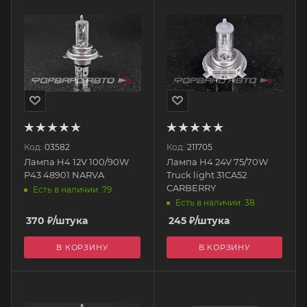
Код:
03582
Код:
211705
Лампа H4 12V 100/90W
Лампа H4 24V 75/70W
P43 48901 NARVA
Truck light 31CA52
CARBERRY
Есть в наличии: 79
Есть в наличии: 38
370
₽
/штука
245
₽
/штука
В КОРЗИНУ
В КОРЗИНУ